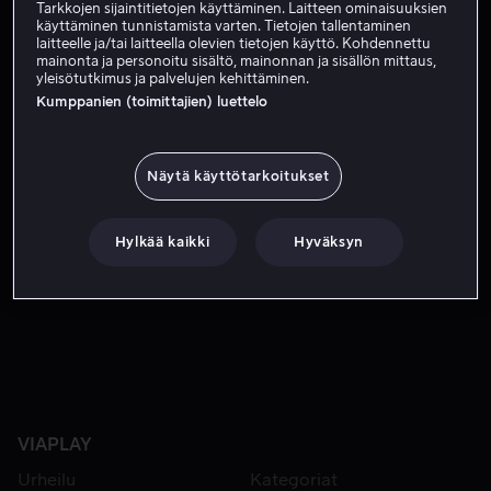
Tilaa nyt
Tarkkojen sijaintitietojen käyttäminen. Laitteen ominaisuuksien
käyttäminen tunnistamista varten. Tietojen tallentaminen
laitteelle ja/tai laitteella olevien tietojen käyttö. Kohdennettu
mainonta ja personoitu sisältö, mainonnan ja sisällön mittaus,
yleisötutkimus ja palvelujen kehittäminen.
Näennäisen tavalliset ihmiset huomaavat, että heillä on 
Näennäisen tavalliset ihmiset huomaavat, että heillä on
Kumppanien (toimittajien) luettelo
nyt uskomattomia kykyjä. Pian nämä muukalaiset
alkavat ymmärtää, että heidän on käytettävä voimiaan
suuremman yhteisen tarkoituksen eteen.
Näytä käyttötarkoitukset
Pääosissa
Jack Coleman
Greg Grunberg
Robert
Hylkää kaikki
Hyväksyn
Knepper
Ali Larter
James Kyson
Näytä lisää
Ohjaaja
Allan Arkush
Greg Beeman
VIAPLAY
Urheilu
Kategoriat