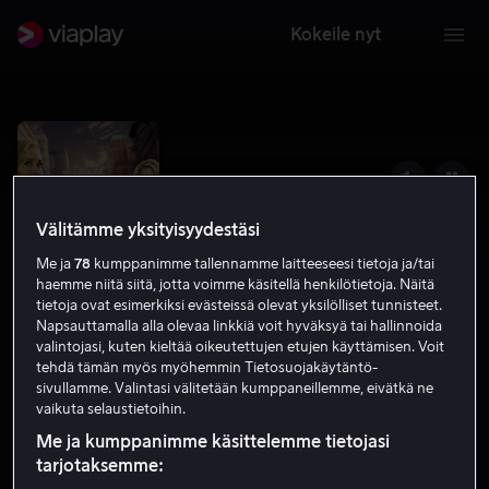
Kokeile nyt
Välitämme yksityisyydestäsi
Me ja
78
kumppanimme tallennamme laitteeseesi tietoja ja/tai
haemme niitä siitä, jotta voimme käsitellä henkilötietoja. Näitä
tietoja ovat esimerkiksi evästeissä olevat yksilölliset tunnisteet.
Napsauttamalla alla olevaa linkkiä voit hyväksyä tai hallinnoida
valintojasi, kuten kieltää oikeutettujen etujen käyttämisen. Voit
tehdä tämän myös myöhemmin Tietosuojakäytäntö-
Heroes
sivullamme. Valintasi välitetään kumppaneillemme, eivätkä ne
vaikuta selaustietoihin.
7.5
Draama
Science fiction
2009
K-16
Me ja kumppanimme käsittelemme tietojasi
tarjotaksemme: