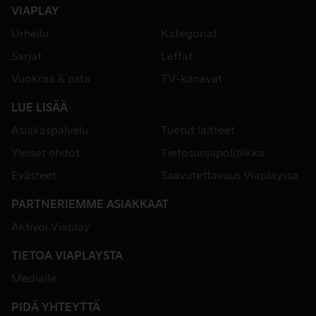
VIAPLAY
Urheilu
Kategoriat
Sarjat
Leffat
Vuokraa & osta
TV-kanavat
LUE LISÄÄ
Asiakaspalvelu
Tuetut laitteet
Yleiset ehdot
Tietosuojapolitiikka
Evästeet
Saavutettavuus Viaplayssa
PARTNERIEMME ASIAKKAAT
Aktivoi Viaplay
TIETOA VIAPLAYSTA
Medialle
PIDÄ YHTEYTTÄ