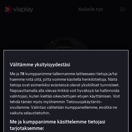
Kokeile nyt
Välitämme yksityisyydestäsi
Me ja
78
kumppanimme tallennamme laitteeseesi tietoja ja/tai
haemme niitä siitä, jotta voimme käsitellä henkilötietoja. Näitä
tietoja ovat esimerkiksi evästeissä olevat yksilölliset tunnisteet.
Napsauttamalla alla olevaa linkkiä voit hyväksyä tai hallinnoida
valintojasi, kuten kieltää oikeutettujen etujen käyttämisen. Voit
tehdä tämän myös myöhemmin Tietosuojakäytäntö-
Zoe Winters
sivullamme. Valintasi välitetään kumppaneillemme, eivätkä ne
vaikuta selaustietoihin.
Näyttelijä
Me ja kumppanimme käsittelemme tietojasi
tarjotaksemme: