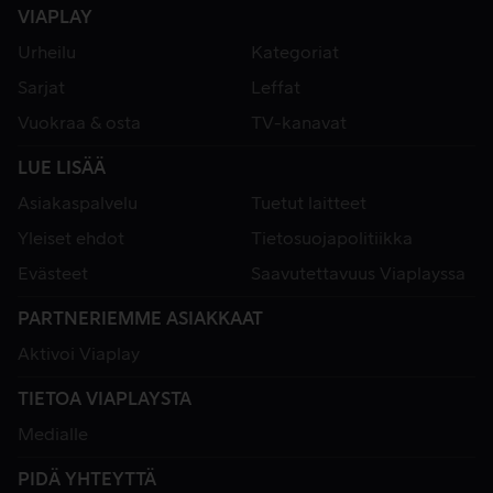
VIAPLAY
Urheilu
Kategoriat
Sarjat
Leffat
Vuokraa & osta
TV-kanavat
LUE LISÄÄ
Asiakaspalvelu
Tuetut laitteet
Yleiset ehdot
Tietosuojapolitiikka
Evästeet
Saavutettavuus Viaplayssa
PARTNERIEMME ASIAKKAAT
Aktivoi Viaplay
TIETOA VIAPLAYSTA
Medialle
PIDÄ YHTEYTTÄ