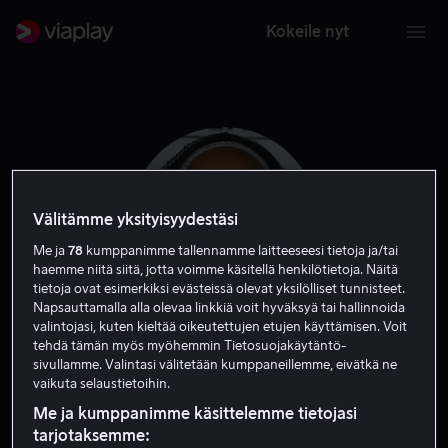
Kokeile nyt
Välitämme yksityisyydestäsi
Me ja
78
kumppanimme tallennamme laitteeseesi tietoja ja/tai
haemme niitä siitä, jotta voimme käsitellä henkilötietoja. Näitä
tietoja ovat esimerkiksi evästeissä olevat yksilölliset tunnisteet.
Napsauttamalla alla olevaa linkkiä voit hyväksyä tai hallinnoida
valintojasi, kuten kieltää oikeutettujen etujen käyttämisen. Voit
tehdä tämän myös myöhemmin Tietosuojakäytäntö-
Ziggy Marley
sivullamme. Valintasi välitetään kumppaneillemme, eivätkä ne
vaikuta selaustietoihin.
Tuottaja
Vieras
Tuotannonjohtaja
Ääni
Me ja kumppanimme käsittelemme tietojasi
tarjotaksemme: