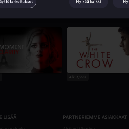
äyttötarkoitukset
Hylkää kaikki
Hy
Alk. 3,99 €
E LISÄÄ
PARTNERIEMME ASIAKKAAT