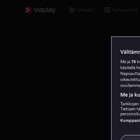
Urheilu
Kategoriat
Välitämm
Me ja
78
ku
käsitellä h
Napsauttama
oikeutett
sivullamme
Me ja k
Tarkkojen 
Tietojen ta
personoitu
Kumppanien