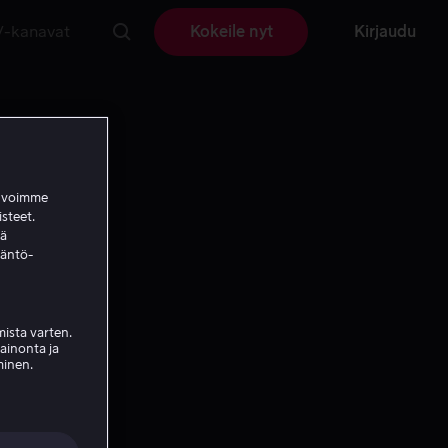
V-kanavat
Kokeile nyt
Kirjaudu
a voimme
isteet.
ää
täntö-
ista varten.
mainonta ja
minen.