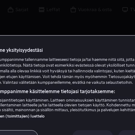
Sarjat
Leffat
Vuokraa & osta
T
e yksityisyydestäsi
mppanimme tallennamme laitteeseesi tietoja ja/tai haemme niitä siitä, jott
enkilötietoja. Näitä tietoja ovat esimerkiksi evästeissä olevat yksilölliset tunn
lla alla olevaa linkkiä voit hyväksyä tai hallinnoida valintojasi, kuten kielt
ujen etujen käyttämisen. Voit tehdä tämän myös myöhemmin Tietosuojakäy
. Valintasi välitetään kumppaneillemme, eivätkä ne vaikuta selaustietoihin.
umppanimme käsittelemme tietojasi tarjotaksemme:
sijaintitietojen käyttäminen. Laitteen ominaisuuksien käyttäminen tunnistam
llentaminen laitteelle ja/tai laitteella olevien tietojen käyttö. Kohdennettu 
Zach Avery
 sisältö, mainonnan ja sisällön mittaus, yleisötutkimus ja palvelujen kehittä
 (toimittajien) luettelo
Näyttelijä