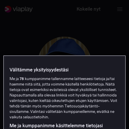
Kokeile nyt
Välitämme yksityisyydestäsi
Me ja
78
kumppanimme tallennamme laitteeseesi tietoja ja/tai
haemme niitä siitä, jotta voimme käsitellä henkilötietoja. Näitä
tietoja ovat esimerkiksi evästeissä olevat yksilölliset tunnisteet.
Napsauttamalla alla olevaa linkkiä voit hyväksyä tai hallinnoida
valintojasi, kuten kieltää oikeutettujen etujen käyttämisen. Voit
Yaphet Kotto
tehdä tämän myös myöhemmin Tietosuojakäytäntö-
sivullamme. Valintasi välitetään kumppaneillemme, eivätkä ne
vaikuta selaustietoihin.
Näyttelijä
Me ja kumppanimme käsittelemme tietojasi