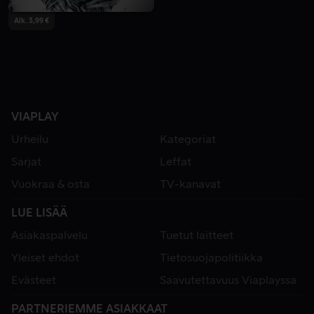
Alk. 3,99 €
VIAPLAY
Urheilu
Kategoriat
Sarjat
Leffat
Vuokraa & osta
TV-kanavat
LUE LISÄÄ
Asiakaspalvelu
Tuetut laitteet
Yleiset ehdot
Tietosuojapolitiikka
Evästeet
Saavutettavuus Viaplayssa
PARTNERIEMME ASIAKKAAT