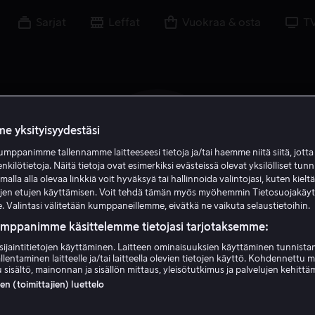
Sarjat
Leffat
Vuokraa & osta
T
e yksityisyydestäsi
W P
mppanimme tallennamme laitteeseesi tietoja ja/tai haemme niitä siitä, jott
enkilötietoja. Näitä tietoja ovat esimerkiksi evästeissä olevat yksilölliset tunn
lla alla olevaa linkkiä voit hyväksyä tai hallinnoida valintojasi, kuten kielt
ujen etujen käyttämisen. Voit tehdä tämän myös myöhemmin Tietosuojakäy
. Valintasi välitetään kumppaneillemme, eivätkä ne vaikuta selaustietoihin.
umppanimme käsittelemme tietojasi tarjotaksemme:
sijaintitietojen käyttäminen. Laitteen ominaisuuksien käyttäminen tunnistam
William Petersen
llentaminen laitteelle ja/tai laitteella olevien tietojen käyttö. Kohdennettu 
 sisältö, mainonnan ja sisällön mittaus, yleisötutkimus ja palvelujen kehittä
 (toimittajien) luettelo
Tuotannonjohtaja
Näyttelijä