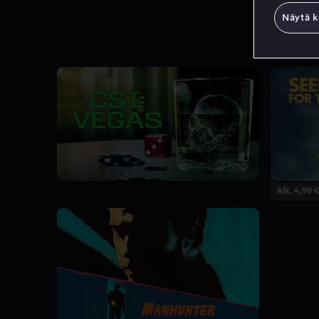
Näytä k
7.4
3 Kautta
Alk. 4,99 €