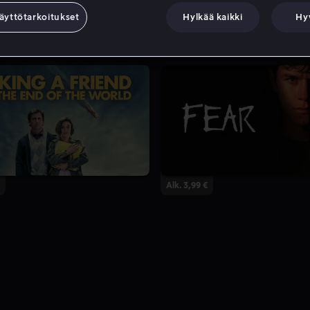
äyttötarkoitukset
Hylkää kaikki
Hy
Alk. 3,99 €