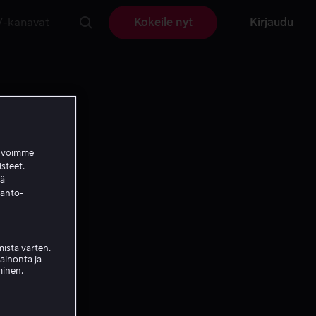
V-kanavat
Kokeile nyt
Kirjaudu
a voimme
isteet.
ää
täntö-
ista varten.
mainonta ja
minen.