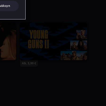
väksyn
Alk. 3,99 €