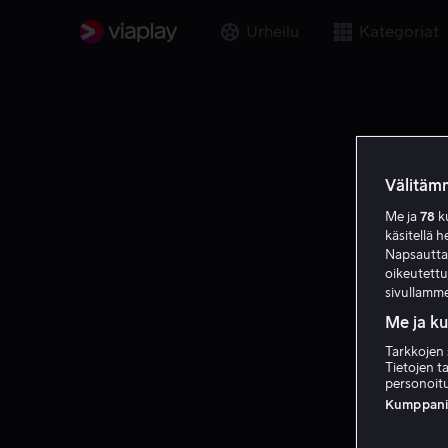
Urheilu
Kategoriat
Välitämm
Me ja
78
ku
käsitellä h
Napsauttama
oikeutett
sivullamme
Me ja k
Tarkkojen 
Tietojen ta
personoitu
Kumppanien