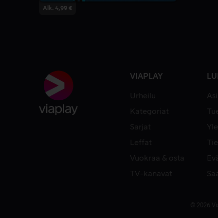
Alk. 4,99 €
VIAPLAY
LU
Urheilu
As
Kategoriat
Tue
Sarjat
Yle
Leffat
Tie
Vuokraa & osta
Ev
TV-kanavat
Sa
© 2026 Vi