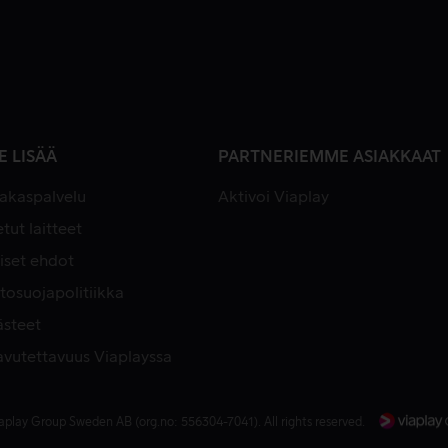
E LISÄÄ
PARTNERIEMME ASIAKKAAT
iakaspalvelu
Aktivoi Viaplay
tut laitteet
iset ehdot
tosuojapolitiikka
ästeet
avutettavuus Viaplayssa
aplay Group Sweden AB (org.no: 556304-7041). All rights reserved.