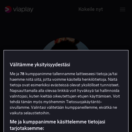
Kokeile nyt
Välitämme yksityisyydestäsi
Me ja
78
kumppanimme tallennamme laitteeseesi tietoja ja/tai
haemme niitä siitä, jotta voimme käsitellä henkilötietoja. Näitä
tietoja ovat esimerkiksi evästeissä olevat yksilölliset tunnisteet.
Napsauttamalla alla olevaa linkkiä voit hyväksyä tai hallinnoida
valintojasi, kuten kieltää oikeutettujen etujen käyttämisen. Voit
tehdä tämän myös myöhemmin Tietosuojakäytäntö-
Will Speck
sivullamme. Valintasi välitetään kumppaneillemme, eivätkä ne
vaikuta selaustietoihin.
Tuottaja
Ohjaaja
Tuotannonjohtaja
Me ja kumppanimme käsittelemme tietojasi
tarjotaksemme: