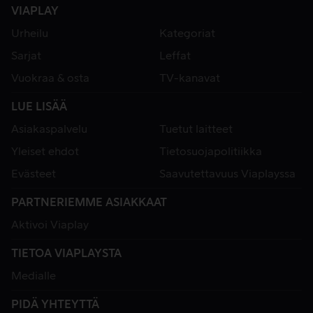
VIAPLAY
Urheilu
Kategoriat
Sarjat
Leffat
Vuokraa & osta
TV-kanavat
LUE LISÄÄ
Asiakaspalvelu
Tuetut laitteet
Yleiset ehdot
Tietosuojapolitiikka
Evästeet
Saavutettavuus Viaplayssa
PARTNERIEMME ASIAKKAAT
Aktivoi Viaplay
TIETOA VIAPLAYSTA
Medialle
PIDÄ YHTEYTTÄ