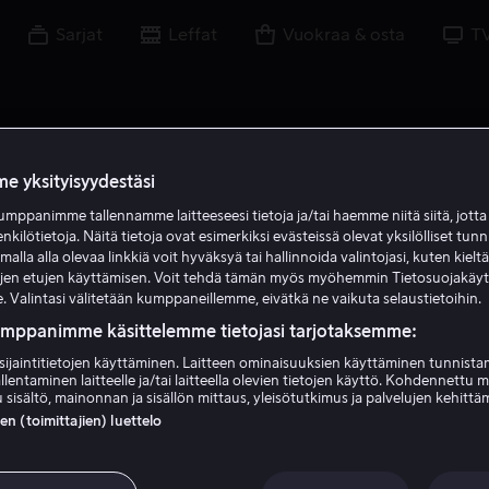
Sarjat
Leffat
Vuokraa & osta
T
e yksityisyydestäsi
mppanimme tallennamme laitteeseesi tietoja ja/tai haemme niitä siitä, jott
enkilötietoja. Näitä tietoja ovat esimerkiksi evästeissä olevat yksilölliset tunn
lla alla olevaa linkkiä voit hyväksyä tai hallinnoida valintojasi, kuten kielt
ujen etujen käyttämisen. Voit tehdä tämän myös myöhemmin Tietosuojakäy
. Valintasi välitetään kumppaneillemme, eivätkä ne vaikuta selaustietoihin.
umppanimme käsittelemme tietojasi tarjotaksemme:
sijaintitietojen käyttäminen. Laitteen ominaisuuksien käyttäminen tunnistam
llentaminen laitteelle ja/tai laitteella olevien tietojen käyttö. Kohdennettu 
Warwick Thornton
 sisältö, mainonnan ja sisällön mittaus, yleisötutkimus ja palvelujen kehittä
 (toimittajien) luettelo
Kirjoittaja
Ohjaaja