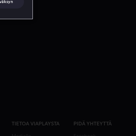
väksyn
TIETOA VIAPLAYSTA
PIDÄ YHTEYTTÄ