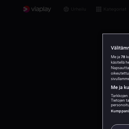
Urheilu
Kategoriat
Välitämm
Me ja
78
ku
käsitellä h
Napsauttama
oikeutett
sivullamme
Me ja k
Tarkkojen 
Tietojen ta
personoitu
Kumppanien