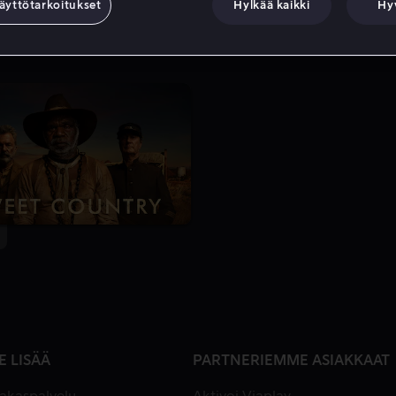
äyttötarkoitukset
Hylkää kaikki
Hy
E LISÄÄ
PARTNERIEMME ASIAKKAAT