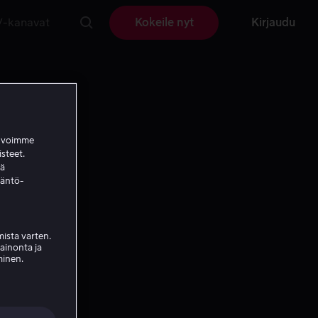
V-kanavat
Kokeile nyt
Kirjaudu
a voimme
isteet.
ää
täntö-
ista varten.
mainonta ja
minen.