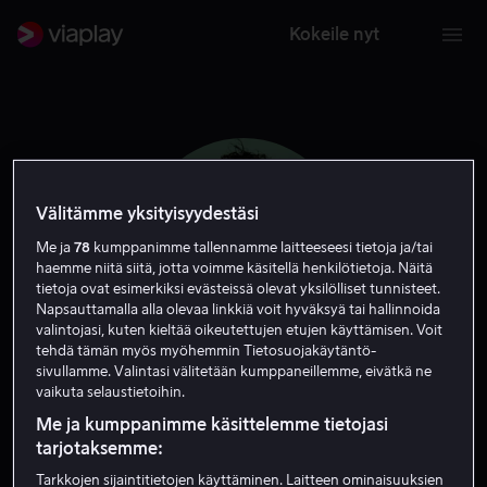
Kokeile nyt
Välitämme yksityisyydestäsi
Me ja
78
kumppanimme tallennamme laitteeseesi tietoja ja/tai
haemme niitä siitä, jotta voimme käsitellä henkilötietoja. Näitä
tietoja ovat esimerkiksi evästeissä olevat yksilölliset tunnisteet.
Napsauttamalla alla olevaa linkkiä voit hyväksyä tai hallinnoida
valintojasi, kuten kieltää oikeutettujen etujen käyttämisen. Voit
tehdä tämän myös myöhemmin Tietosuojakäytäntö-
sivullamme. Valintasi välitetään kumppaneillemme, eivätkä ne
Wade Allain-Marcus
vaikuta selaustietoihin.
Me ja kumppanimme käsittelemme tietojasi
Näyttelijä
tarjotaksemme:
Tarkkojen sijaintitietojen käyttäminen. Laitteen ominaisuuksien