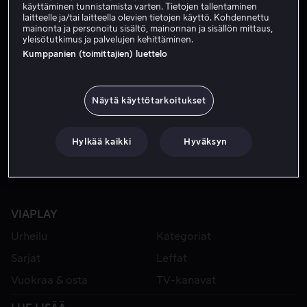
käyttäminen tunnistamista varten. Tietojen tallentaminen
laitteelle ja/tai laitteella olevien tietojen käyttö. Kohdennettu
mainonta ja personoitu sisältö, mainonnan ja sisällön mittaus,
yleisötutkimus ja palvelujen kehittäminen.
Kumppanien (toimittajien) luettelo
Näytä käyttötarkoitukset
Alk. 3,99 €
Alk. 3,99 €
Hylkää kaikki
Hyväksyn
VIAPLAY
Urheilu
Kategoriat
Sarjat
Leffat
Vuokraa & osta
TV-kanavat