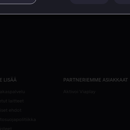
E LISÄÄ
PARTNERIEMME ASIAKKAAT
iakaspalvelu
Aktivoi Viaplay
tut laitteet
iset ehdot
tosuojapolitiikka
ästeet