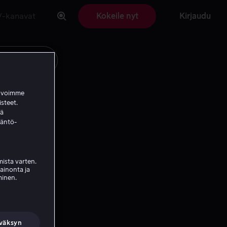
V-kanavat
Kokeile nyt
Kirjaudu
a voimme
isteet.
ää
täntö-
ista varten.
mainonta ja
minen.
väksyn