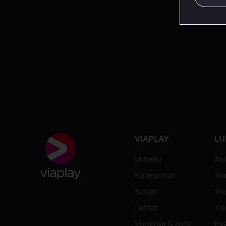
VIAPLAY
LU
Urheilu
As
Kategoriat
Tue
Sarjat
Yle
Leffat
Tie
Vuokraa & osta
Ev