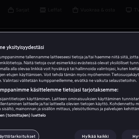
Sarjat
Leffat
Vuokraa & osta
T
uvaa, näyttelijää, ohjaajaa, urheilua tai liigaa
e yksityisyydestäsi
mppanimme tallennamme laitteeseesi tietoja ja/tai haemme niitä siitä, jott
enkilötietoja. Näitä tietoja ovat esimerkiksi evästeissä olevat yksilölliset tunn
lla alla olevaa linkkiä voit hyväksyä tai hallinnoida valintojasi, kuten kielt
ujen etujen käyttämisen. Voit tehdä tämän myös myöhemmin Tietosuojakäy
. Valintasi välitetään kumppaneillemme, eivätkä ne vaikuta selaustietoihin.
umppanimme käsittelemme tietojasi tarjotaksemme:
sijaintitietojen käyttäminen. Laitteen ominaisuuksien käyttäminen tunnistam
llentaminen laitteelle ja/tai laitteella olevien tietojen käyttö. Kohdennettu 
 sisältö, mainonnan ja sisällön mittaus, yleisötutkimus ja palvelujen kehittä
 (toimittajien) luettelo
äyttötarkoitukset
Hylkää kaikki
Hy