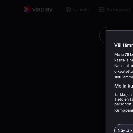
Urheilu
Kategoriat
Etsi elok
Välitämm
Me ja
78
ku
käsitellä h
Napsauttama
oikeutett
sivullamme
Me ja k
Tarkkojen 
Tietojen ta
personoitu
Kumppanien
Näytä k