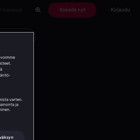
V-kanavat
Kokeile nyt
Kirjaudu
a voimme
isteet.
ää
täntö-
ista varten.
mainonta ja
minen.
väksyn