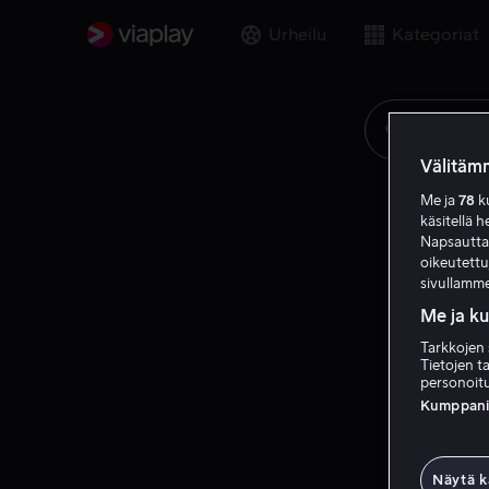
Urheilu
Kategoriat
Etsi elok
Välitämm
Me ja
78
ku
käsitellä h
Napsauttama
oikeutett
sivullamme
Me ja k
Tarkkojen 
Tietojen ta
personoitu
Kumppanien
Näytä k