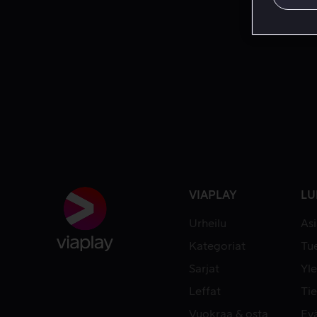
VIAPLAY
LU
Urheilu
As
Kategoriat
Tue
Sarjat
Yle
Leffat
Tie
Vuokraa & osta
Ev