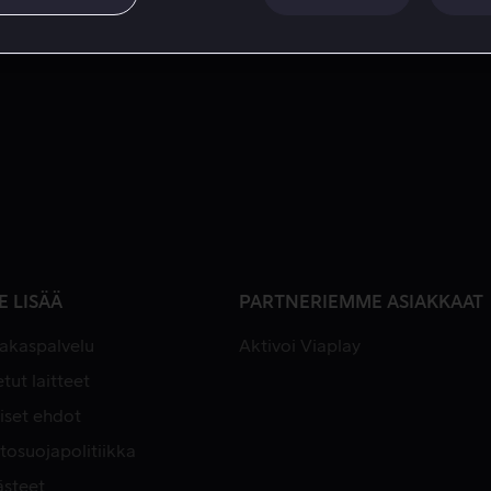
E LISÄÄ
PARTNERIEMME ASIAKKAAT
iakaspalvelu
Aktivoi Viaplay
tut laitteet
iset ehdot
tosuojapolitiikka
ästeet