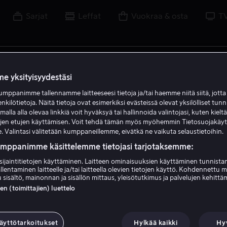
Sarjat
Leffat
Vuokraa & osta
T
uvaa, näyttelijää, ohjaajaa, urheilua tai liigaa
e yksityisyydestäsi
mppanimme tallennamme laitteeseesi tietoja ja/tai haemme niitä siitä, jott
enkilötietoja. Näitä tietoja ovat esimerkiksi evästeissä olevat yksilölliset tunn
lla alla olevaa linkkiä voit hyväksyä tai hallinnoida valintojasi, kuten kielt
ujen etujen käyttämisen. Voit tehdä tämän myös myöhemmin Tietosuojakäy
. Valintasi välitetään kumppaneillemme, eivätkä ne vaikuta selaustietoihin.
umppanimme käsittelemme tietojasi tarjotaksemme:
sijaintitietojen käyttäminen. Laitteen ominaisuuksien käyttäminen tunnistam
llentaminen laitteelle ja/tai laitteella olevien tietojen käyttö. Kohdennettu 
 sisältö, mainonnan ja sisällön mittaus, yleisötutkimus ja palvelujen kehittä
 (toimittajien) luettelo
äyttötarkoitukset
Hylkää kaikki
Hy