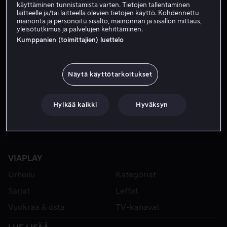
käyttäminen tunnistamista varten. Tietojen tallentaminen
laitteelle ja/tai laitteella olevien tietojen käyttö. Kohdennettu
mainonta ja personoitu sisältö, mainonnan ja sisällön mittaus,
yleisötutkimus ja palvelujen kehittäminen.
Kumppanien (toimittajien) luettelo
Näytä käyttötarkoitukset
Osta 14,99 €
Alk. 4,99 €
Hylkää kaikki
Hyväksyn
VIAPLAY
Urheilu
Kategoriat
Sarjat
Leffat
Vuokraa & osta
TV-kanavat