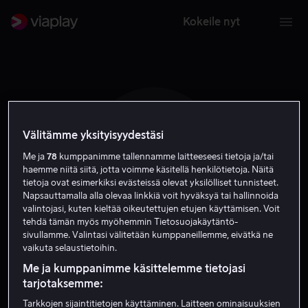
Kokeile nyt
Välitämme yksityisyydestäsi
V E
Me ja
78
kumppanimme tallennamme laitteeseesi tietoja ja/tai
haemme niitä siitä, jotta voimme käsitellä henkilötietoja. Näitä
tietoja ovat esimerkiksi evästeissä olevat yksilölliset tunnisteet.
Napsauttamalla alla olevaa linkkiä voit hyväksyä tai hallinnoida
valintojasi, kuten kieltää oikeutettujen etujen käyttämisen. Voit
tehdä tämän myös myöhemmin Tietosuojakäytäntö-
sivullamme. Valintasi välitetään kumppaneillemme, eivätkä ne
Vegard Eide
vaikuta selaustietoihin.
Me ja kumppanimme käsittelemme tietojasi
Ääni
Näyttelijä
tarjotaksemme:
Tarkkojen sijaintitietojen käyttäminen. Laitteen ominaisuuksien