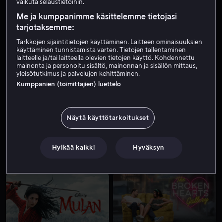
vaikuta selaustietoihin.
Me ja kumppanimme käsittelemme tietojasi
tarjotaksemme:
Tarkkojen sijaintitietojen käyttäminen. Laitteen ominaisuuksien
käyttäminen tunnistamista varten. Tietojen tallentaminen
laitteelle ja/tai laitteella olevien tietojen käyttö. Kohdennettu
mainonta ja personoitu sisältö, mainonnan ja sisällön mittaus,
yleisötutkimus ja palvelujen kehittäminen.
Kumppanien (toimittajien) luettelo
Alk. 4,99 €
Alk. 3,99 €
Näytä käyttötarkoitukset
Hylkää kaikki
Hyväksyn
Alk. 3,99 €