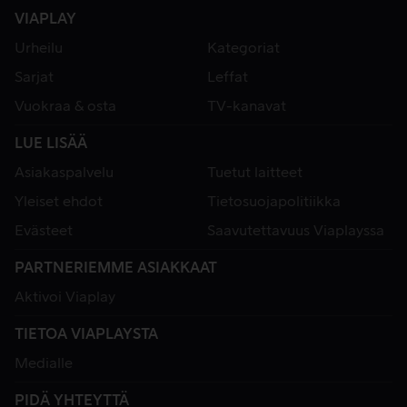
VIAPLAY
Urheilu
Kategoriat
Sarjat
Leffat
Vuokraa & osta
TV-kanavat
LUE LISÄÄ
Asiakaspalvelu
Tuetut laitteet
Yleiset ehdot
Tietosuojapolitiikka
Evästeet
Saavutettavuus Viaplayssa
PARTNERIEMME ASIAKKAAT
Aktivoi Viaplay
TIETOA VIAPLAYSTA
Medialle
PIDÄ YHTEYTTÄ