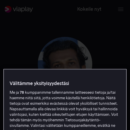
Kokeile nyt
Välitämme yksityisyydestäsi
Me ja
78
kumppanimme tallennamme laitteeseesi tietoja ja/tai
haemme niitä siitä, jotta voimme käsitellä henkilötietoja. Näitä
Utkarsh Ambudkar
tietoja ovat esimerkiksi evästeissä olevat yksilölliset tunnisteet.
Napsauttamalla alla olevaa linkkiä voit hyväksyä tai hallinnoida
valintojasi, kuten kieltää oikeutettujen etujen käyttämisen. Voit
Näyttelijä
Vieras
tehdä tämän myös myöhemmin Tietosuojakäytäntö-
sivullamme. Valintasi välitetään kumppaneillemme, eivätkä ne