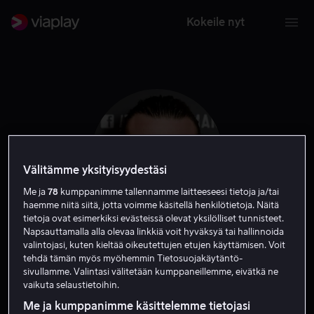
Kokeile nyt
Välitämme yksityisyydestäsi
Me ja
78
kumppanimme tallennamme laitteeseesi tietoja ja/tai
haemme niitä siitä, jotta voimme käsitellä henkilötietoja. Näitä
tietoja ovat esimerkiksi evästeissä olevat yksilölliset tunnisteet.
Napsauttamalla alla olevaa linkkiä voit hyväksyä tai hallinnoida
valintojasi, kuten kieltää oikeutettujen etujen käyttämisen. Voit
Turlough Convery
tehdä tämän myös myöhemmin Tietosuojakäytäntö-
sivullamme. Valintasi välitetään kumppaneillemme, eivätkä ne
vaikuta selaustietoihin.
Näyttelijä
Me ja kumppanimme käsittelemme tietojasi