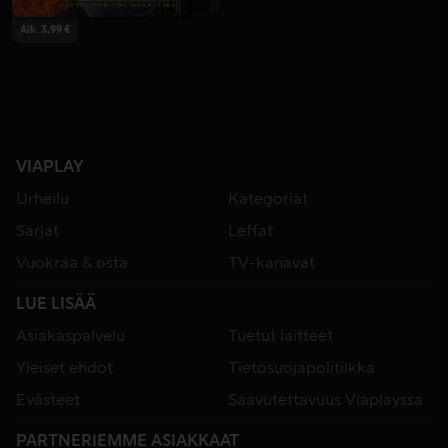
Alk. 3,99 €
VIAPLAY
Urheilu
Kategoriat
Sarjat
Leffat
Vuokraa & osta
TV-kanavat
LUE LISÄÄ
Asiakaspalvelu
Tuetut laitteet
Yleiset ehdot
Tietosuojapolitiikka
Evästeet
Saavutettavuus Viaplayssa
PARTNERIEMME ASIAKKAAT