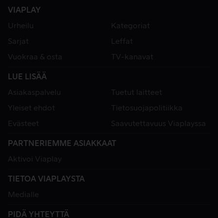
VIAPLAY
Urheilu
Kategoriat
Sarjat
Leffat
Vuokraa & osta
TV-kanavat
LUE LISÄÄ
Asiakaspalvelu
Tuetut laitteet
Yleiset ehdot
Tietosuojapolitiikka
Evästeet
Saavutettavuus Viaplayssa
PARTNERIEMME ASIAKKAAT
Aktivoi Viaplay
TIETOA VIAPLAYSTA
Medialle
PIDÄ YHTEYTTÄ