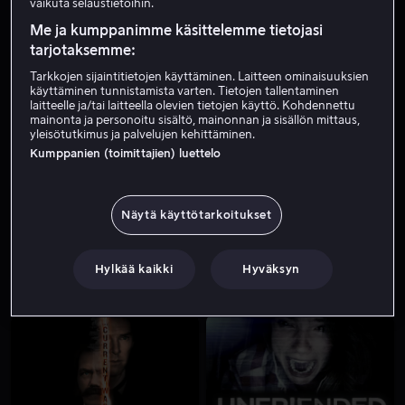
vaikuta selaustietoihin.
Me ja kumppanimme käsittelemme tietojasi
tarjotaksemme:
Tarkkojen sijaintitietojen käyttäminen. Laitteen ominaisuuksien
käyttäminen tunnistamista varten. Tietojen tallentaminen
laitteelle ja/tai laitteella olevien tietojen käyttö. Kohdennettu
mainonta ja personoitu sisältö, mainonnan ja sisällön mittaus,
yleisötutkimus ja palvelujen kehittäminen.
Kumppanien (toimittajien) luettelo
Ale
Alk. 4,99 €
Näytä käyttötarkoitukset
Hylkää kaikki
Hyväksyn
Alk. 3,99 €
Alk. 3,99 €