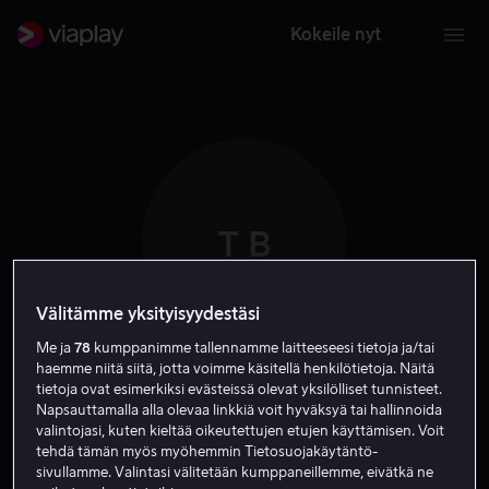
Kokeile nyt
T B
Välitämme yksityisyydestäsi
Me ja
78
kumppanimme tallennamme laitteeseesi tietoja ja/tai
haemme niitä siitä, jotta voimme käsitellä henkilötietoja. Näitä
Timur Bekmambetov
tietoja ovat esimerkiksi evästeissä olevat yksilölliset tunnisteet.
Napsauttamalla alla olevaa linkkiä voit hyväksyä tai hallinnoida
valintojasi, kuten kieltää oikeutettujen etujen käyttämisen. Voit
Tuotannonjohtaja
Tuottaja
Ohjaaja
tehdä tämän myös myöhemmin Tietosuojakäytäntö-
sivullamme. Valintasi välitetään kumppaneillemme, eivätkä ne