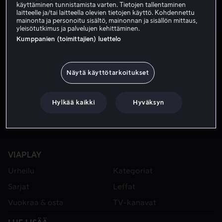
käyttäminen tunnistamista varten. Tietojen tallentaminen
laitteelle ja/tai laitteella olevien tietojen käyttö. Kohdennettu
mainonta ja personoitu sisältö, mainonnan ja sisällön mittaus,
yleisötutkimus ja palvelujen kehittäminen.
Kumppanien (toimittajien) luettelo
Näytä käyttötarkoitukset
Alk. 4,99 €
Hylkää kaikki
Hyväksyn
VIAPLAY
Urheilu
Kategoriat
Sarjat
Leffat
Vuokraa & osta
TV-kanavat