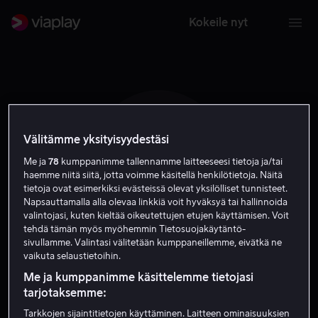
Kokeile nyt
Välitämme yksityisyydestäsi
T P
Me ja
78
kumppanimme tallennamme laitteeseesi tietoja ja/tai
haemme niitä siitä, jotta voimme käsitellä henkilötietoja. Näitä
tietoja ovat esimerkiksi evästeissä olevat yksilölliset tunnisteet.
Napsauttamalla alla olevaa linkkiä voit hyväksyä tai hallinnoida
valintojasi, kuten kieltää oikeutettujen etujen käyttämisen. Voit
tehdä tämän myös myöhemmin Tietosuojakäytäntö-
sivullamme. Valintasi välitetään kumppaneillemme, eivätkä ne
Tim Post
vaikuta selaustietoihin.
Me ja kumppanimme käsittelemme tietojasi
Näyttelijä
tarjotaksemme:
Tarkkojen sijaintitietojen käyttäminen. Laitteen ominaisuuksien