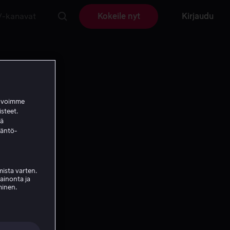
V-kanavat
Kokeile nyt
Kirjaudu
a voimme
isteet.
ää
täntö-
ista varten.
mainonta ja
minen.