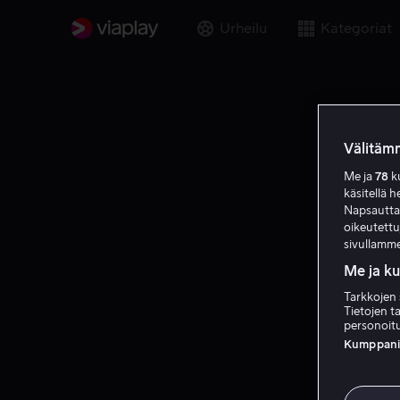
Urheilu
Kategoriat
Välitämm
Me ja
78
ku
käsitellä h
Napsauttama
oikeutett
sivullamme
Me ja k
Tarkkojen 
Tietojen ta
personoitu
Kumppanien