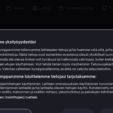
Sarjat
Leffat
Vuokraa & osta
T
e yksityisyydestäsi
mppanimme tallennamme laitteeseesi tietoja ja/tai haemme niitä siitä, jott
enkilötietoja. Näitä tietoja ovat esimerkiksi evästeissä olevat yksilölliset tunn
lla alla olevaa linkkiä voit hyväksyä tai hallinnoida valintojasi, kuten kielt
ujen etujen käyttämisen. Voit tehdä tämän myös myöhemmin Tietosuojakäy
. Valintasi välitetään kumppaneillemme, eivätkä ne vaikuta selaustietoihin.
umppanimme käsittelemme tietojasi tarjotaksemme:
sijaintitietojen käyttäminen. Laitteen ominaisuuksien käyttäminen tunnistam
llentaminen laitteelle ja/tai laitteella olevien tietojen käyttö. Kohdennettu 
Stephan Apelgren
 sisältö, mainonnan ja sisällön mittaus, yleisötutkimus ja palvelujen kehittä
 (toimittajien) luettelo
Ohjaaja
Kirjoittaja