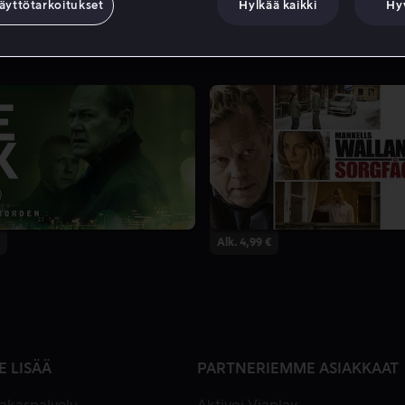
äyttötarkoitukset
Hylkää kaikki
Hy
Alk. 4,99 €
E LISÄÄ
PARTNERIEMME ASIAKKAAT