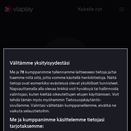
Kokeile nyt
Välitämme yksityisyydestäsi
S L
Me ja
78
kumppanimme tallennamme laitteeseesi tietoja ja/tai
haemme niitä siitä, jotta voimme käsitellä henkilötietoja. Näitä
tietoja ovat esimerkiksi evästeissä olevat yksilölliset tunnisteet.
Napsauttamalla alla olevaa linkkiä voit hyväksyä tai hallinnoida
valintojasi, kuten kieltää oikeutettujen etujen käyttämisen. Voit
tehdä tämän myös myöhemmin Tietosuojakäytäntö-
Staffan Lindberg
sivullamme. Valintasi välitetään kumppaneillemme, eivätkä ne
vaikuta selaustietoihin.
Kirjoittaja
Ohjaaja
Me ja kumppanimme käsittelemme tietojasi
tarjotaksemme: