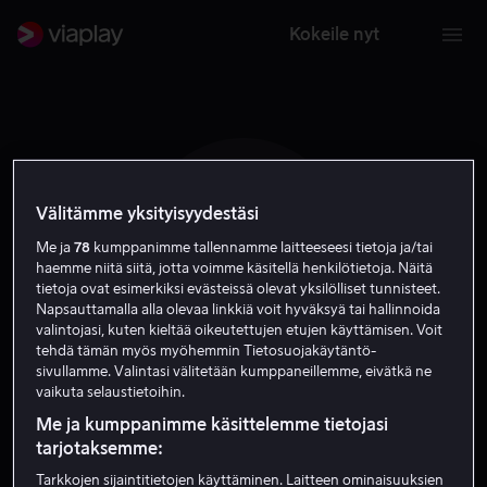
Kokeile nyt
Välitämme yksityisyydestäsi
S A
Me ja
78
kumppanimme tallennamme laitteeseesi tietoja ja/tai
haemme niitä siitä, jotta voimme käsitellä henkilötietoja. Näitä
tietoja ovat esimerkiksi evästeissä olevat yksilölliset tunnisteet.
Napsauttamalla alla olevaa linkkiä voit hyväksyä tai hallinnoida
valintojasi, kuten kieltää oikeutettujen etujen käyttämisen. Voit
tehdä tämän myös myöhemmin Tietosuojakäytäntö-
sivullamme. Valintasi välitetään kumppaneillemme, eivätkä ne
Sinama Alievi
vaikuta selaustietoihin.
Me ja kumppanimme käsittelemme tietojasi
Näyttelijä
tarjotaksemme:
Tarkkojen sijaintitietojen käyttäminen. Laitteen ominaisuuksien