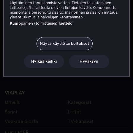
käyttäminen tunnistamista varten. Tietojen tallentaminen
laitteelle ja/tai laitteella olevien tietojen käyttö. Kohdennettu
mainonta ja personoitu sisältö, mainonnan ja sisällön mittaus,
yleisötutkimus ja palvelujen kehittäminen.
Kumppanien (toimittajien) luettelo
Näytä käyttötarkoitukset
Alk. 4,99 €
Hylkää kaikki
Hyväksyn
VIAPLAY
Urheilu
Kategoriat
Sarjat
Leffat
Vuokraa & osta
TV-kanavat