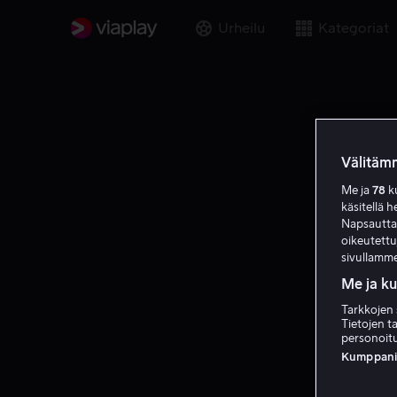
Urheilu
Kategoriat
Välitämm
Me ja
78
ku
käsitellä h
Napsauttama
oikeutett
sivullamme
Me ja k
Tarkkojen 
Tietojen ta
personoitu
Kumppanien