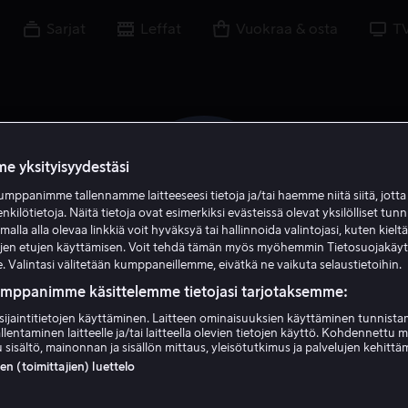
Sarjat
Leffat
Vuokraa & osta
T
e yksityisyydestäsi
mppanimme tallennamme laitteeseesi tietoja ja/tai haemme niitä siitä, jott
enkilötietoja. Näitä tietoja ovat esimerkiksi evästeissä olevat yksilölliset tunn
lla alla olevaa linkkiä voit hyväksyä tai hallinnoida valintojasi, kuten kielt
ujen etujen käyttämisen. Voit tehdä tämän myös myöhemmin Tietosuojakäy
. Valintasi välitetään kumppaneillemme, eivätkä ne vaikuta selaustietoihin.
umppanimme käsittelemme tietojasi tarjotaksemme:
sijaintitietojen käyttäminen. Laitteen ominaisuuksien käyttäminen tunnistam
Simon J. Berger
llentaminen laitteelle ja/tai laitteella olevien tietojen käyttö. Kohdennettu 
 sisältö, mainonnan ja sisällön mittaus, yleisötutkimus ja palvelujen kehittä
 (toimittajien) luettelo
Näyttelijä