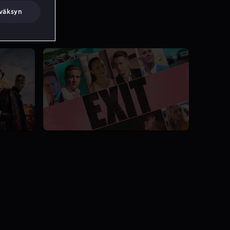
väksyn
8.2
3 Kautta