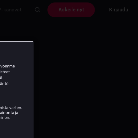
V-kanavat
Kokeile nyt
Kirjaudu
a voimme
isteet.
ää
täntö-
ista varten.
mainonta ja
minen.