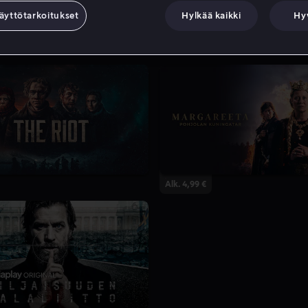
äyttötarkoitukset
Hylkää kaikki
Hy
Alk. 4,99 €