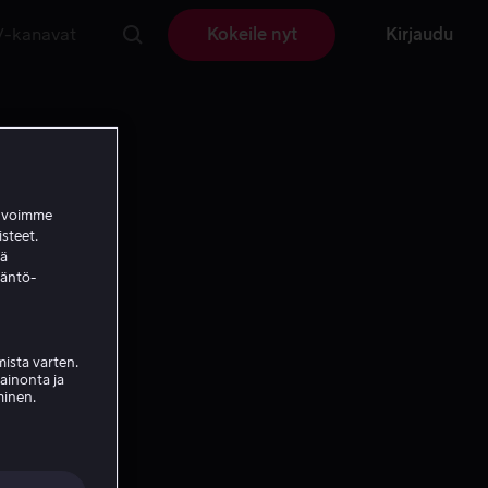
V-kanavat
Kokeile nyt
Kirjaudu
a voimme
isteet.
ää
täntö-
ista varten.
mainonta ja
minen.