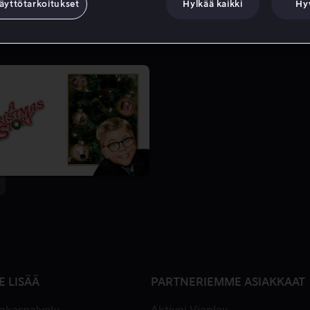
äyttötarkoitukset
Hylkää kaikki
Hy
E LISÄÄ
PARTNERIEMME ASIAKKAAT