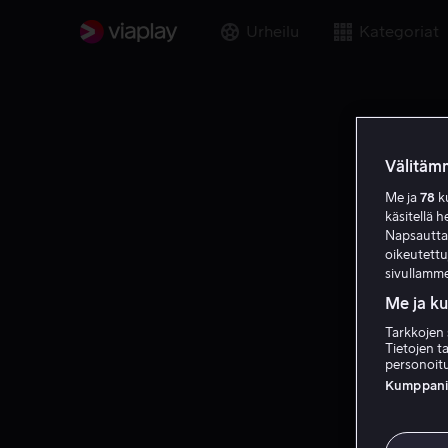
Urheilu
Kategoriat
Välitämm
Me ja
78
ku
käsitellä h
Napsauttama
oikeutett
sivullamme
Me ja k
Tarkkojen 
Tietojen ta
personoitu
Kumppanien