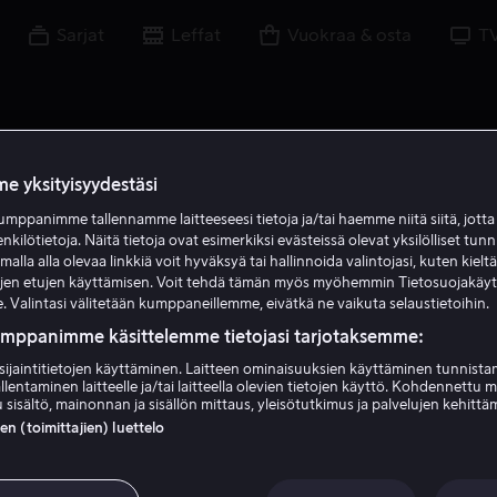
Sarjat
Leffat
Vuokraa & osta
T
e yksityisyydestäsi
mppanimme tallennamme laitteeseesi tietoja ja/tai haemme niitä siitä, jott
enkilötietoja. Näitä tietoja ovat esimerkiksi evästeissä olevat yksilölliset tunn
lla alla olevaa linkkiä voit hyväksyä tai hallinnoida valintojasi, kuten kielt
ujen etujen käyttämisen. Voit tehdä tämän myös myöhemmin Tietosuojakäy
. Valintasi välitetään kumppaneillemme, eivätkä ne vaikuta selaustietoihin.
umppanimme käsittelemme tietojasi tarjotaksemme:
sijaintitietojen käyttäminen. Laitteen ominaisuuksien käyttäminen tunnistam
llentaminen laitteelle ja/tai laitteella olevien tietojen käyttö. Kohdennettu 
Scott Schwartz
 sisältö, mainonnan ja sisällön mittaus, yleisötutkimus ja palvelujen kehittä
 (toimittajien) luettelo
Ohjaaja
Näyttelijä