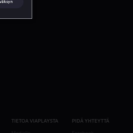
väksyn
TIETOA VIAPLAYSTA
PIDÄ YHTEYTTÄ