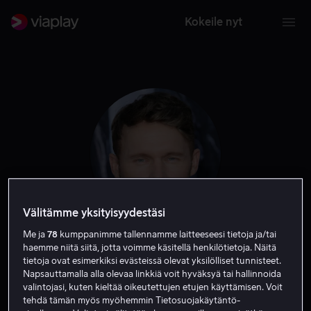
Kokeile nyt
Välitämme yksityisyydestäsi
Me ja
78
kumppanimme tallennamme laitteeseesi tietoja ja/tai
Scott Haze
haemme niitä siitä, jotta voimme käsitellä henkilötietoja. Näitä
tietoja ovat esimerkiksi evästeissä olevat yksilölliset tunnisteet.
Napsauttamalla alla olevaa linkkiä voit hyväksyä tai hallinnoida
Näyttelijä
Tuotannonjohtaja
valintojasi, kuten kieltää oikeutettujen etujen käyttämisen. Voit
tehdä tämän myös myöhemmin Tietosuojakäytäntö-