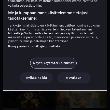
sivullamme. Valintasi välitetään kumppaneillemme, eivätkä ne
vaikuta selaustietoihin.
Me ja kumppanimme käsittelemme tietojasi
tarjotaksemme:
Tarkkojen sijaintitietojen käyttäminen. Laitteen ominaisuuksien
käyttäminen tunnistamista varten. Tietojen tallentaminen
laitteelle ja/tai laitteella olevien tietojen käyttö. Kohdennettu
mainonta ja personoitu sisältö, mainonnan ja sisällön mittaus,
yleisötutkimus ja palvelujen kehittäminen.
Kumppanien (toimittajien) luettelo
Näytä käyttötarkoitukset
Alk. 4,99 €
Alk. 3,99 €
Hylkää kaikki
Hyväksyn