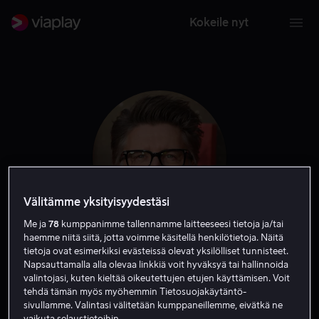
Kokeile nyt
Välitämme yksityisyydestäsi
Me ja
78
kumppanimme tallennamme laitteeseesi tietoja ja/tai
haemme niitä siitä, jotta voimme käsitellä henkilötietoja. Näitä
Scott Derrickson
tietoja ovat esimerkiksi evästeissä olevat yksilölliset tunnisteet.
Napsauttamalla alla olevaa linkkiä voit hyväksyä tai hallinnoida
valintojasi, kuten kieltää oikeutettujen etujen käyttämisen. Voit
Tuottaja
Ohjaaja
Tuotannonjohtaja
Kirjoittaja
tehdä tämän myös myöhemmin Tietosuojakäytäntö-
sivullamme. Valintasi välitetään kumppaneillemme, eivätkä ne
vaikuta selaustietoihin.