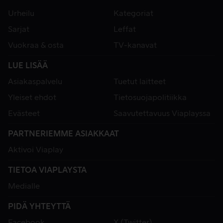
Urheilu
Kategoriat
Sarjat
Leffat
Vuokraa & osta
TV-kanavat
LUE LISÄÄ
Asiakaspalvelu
Tuetut laitteet
Yleiset ehdot
Tietosuojapolitiikka
Evästeet
Saavutettavuus Viaplayssa
PARTNERIEMME ASIAKKAAT
Aktivoi Viaplay
TIETOA VIAPLAYSTA
Medialle
PIDÄ YHTEYTTÄ
Facebook
X (Twitter)