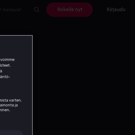
V-kanavat
Kokeile nyt
Kirjaudu
a voimme
isteet.
ää
täntö-
ista varten.
mainonta ja
minen.