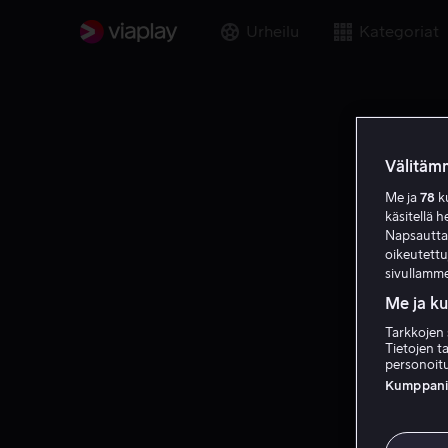
Urheilu
Kategoriat
Välitämm
Me ja
78
ku
käsitellä h
Napsauttama
oikeutett
sivullamme
Me ja k
Tarkkojen 
Tietojen ta
personoitu
Kumppanien