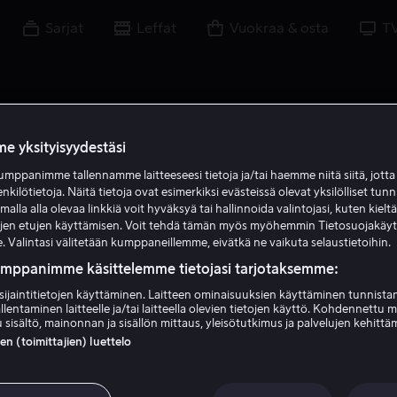
Sarjat
Leffat
Vuokraa & osta
T
e yksityisyydestäsi
mppanimme tallennamme laitteeseesi tietoja ja/tai haemme niitä siitä, jott
enkilötietoja. Näitä tietoja ovat esimerkiksi evästeissä olevat yksilölliset tunn
lla alla olevaa linkkiä voit hyväksyä tai hallinnoida valintojasi, kuten kielt
ujen etujen käyttämisen. Voit tehdä tämän myös myöhemmin Tietosuojakäy
. Valintasi välitetään kumppaneillemme, eivätkä ne vaikuta selaustietoihin.
umppanimme käsittelemme tietojasi tarjotaksemme:
sijaintitietojen käyttäminen. Laitteen ominaisuuksien käyttäminen tunnistam
llentaminen laitteelle ja/tai laitteella olevien tietojen käyttö. Kohdennettu 
Saskia Rosendahl
 sisältö, mainonnan ja sisällön mittaus, yleisötutkimus ja palvelujen kehittä
 (toimittajien) luettelo
Näyttelijä