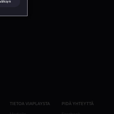
väksyn
TIETOA VIAPLAYSTA
PIDÄ YHTEYTTÄ