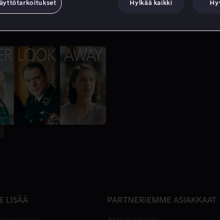
äyttötarkoitukset
Hylkää kaikki
Hy
E LISÄÄ
PARTNERIEMME ASIAKKAAT