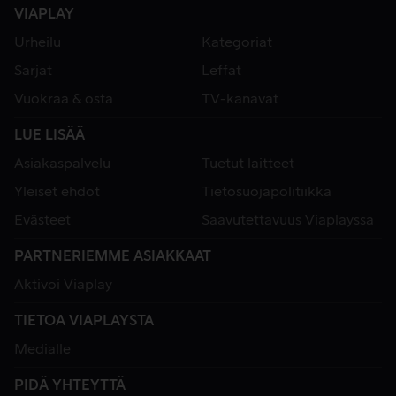
VIAPLAY
Urheilu
Kategoriat
Sarjat
Leffat
Vuokraa & osta
TV-kanavat
LUE LISÄÄ
Asiakaspalvelu
Tuetut laitteet
Yleiset ehdot
Tietosuojapolitiikka
Evästeet
Saavutettavuus Viaplayssa
PARTNERIEMME ASIAKKAAT
Aktivoi Viaplay
TIETOA VIAPLAYSTA
Medialle
PIDÄ YHTEYTTÄ