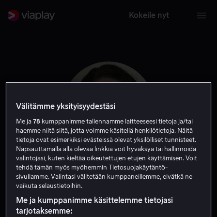
Kokeile nyt
Välitämme yksityisyydestäsi
Me ja
78
kumppanimme tallennamme laitteeseesi tietoja ja/tai
haemme niitä siitä, jotta voimme käsitellä henkilötietoja. Näitä
tietoja ovat esimerkiksi evästeissä olevat yksilölliset tunnisteet.
Napsauttamalla alla olevaa linkkiä voit hyväksyä tai hallinnoida
valintojasi, kuten kieltää oikeutettujen etujen käyttämisen. Voit
tehdä tämän myös myöhemmin Tietosuojakäytäntö-
Sara Sommerfeld
sivullamme. Valintasi välitetään kumppaneillemme, eivätkä ne
vaikuta selaustietoihin.
Näyttelijä
Me ja kumppanimme käsittelemme tietojasi
tarjotaksemme: