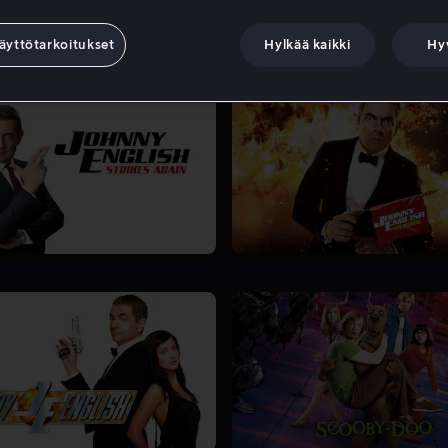
äyttötarkoitukset
Hylkää kaikki
Hy