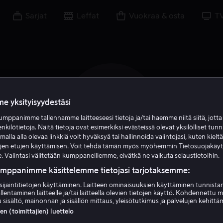
Sarjat
Leffat
Vuokraa & osta
T
e yksityisyydestäsi
R A
mppanimme tallennamme laitteeseesi tietoja ja/tai haemme niitä siitä, jott
enkilötietoja. Näitä tietoja ovat esimerkiksi evästeissä olevat yksilölliset tunn
lla alla olevaa linkkiä voit hyväksyä tai hallinnoida valintojasi, kuten kielt
ujen etujen käyttämisen. Voit tehdä tämän myös myöhemmin Tietosuojakäy
. Valintasi välitetään kumppaneillemme, eivätkä ne vaikuta selaustietoihin.
umppanimme käsittelemme tietojasi tarjotaksemme:
Rowan Atkinson
sijaintitietojen käyttäminen. Laitteen ominaisuuksien käyttäminen tunnistam
llentaminen laitteelle ja/tai laitteella olevien tietojen käyttö. Kohdennettu 
 sisältö, mainonnan ja sisällön mittaus, yleisötutkimus ja palvelujen kehittä
äyttelijä
Tuottaja
Tuotannonjohtaja
Kirjoittaja
Ääni
Luo
 (toimittajien) luettelo