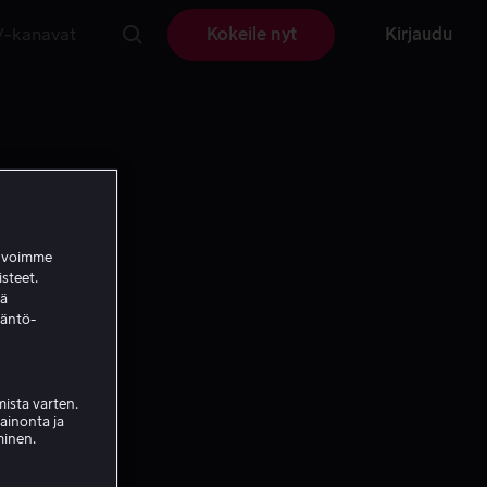
V-kanavat
Kokeile nyt
Kirjaudu
a voimme
isteet.
ää
täntö-
ista varten.
mainonta ja
minen.
ja