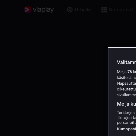
Urheilu
Kategoriat
Välitämm
Me ja
78
ku
käsitellä h
Napsauttama
oikeutett
sivullamme
Me ja k
Tarkkojen 
Tietojen ta
personoitu
N
Kumppanien