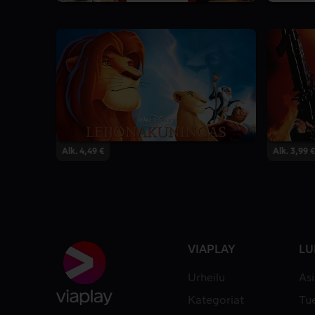
Alk. 4,49 €
Alk. 3,99 €
VIAPLAY
LU
Urheilu
As
Kategoriat
Tue