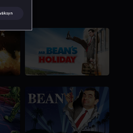
väksyn