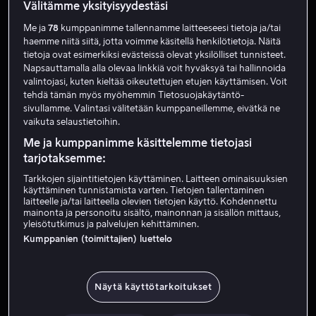
Välitämme yksityisyydestäsi
Me ja
78
kumppanimme tallennamme laitteeseesi tietoja ja/tai
haemme niitä siitä, jotta voimme käsitellä henkilötietoja. Näitä
tietoja ovat esimerkiksi evästeissä olevat yksilölliset tunnisteet.
Napsauttamalla alla olevaa linkkiä voit hyväksyä tai hallinnoida
valintojasi, kuten kieltää oikeutettujen etujen käyttämisen. Voit
tehdä tämän myös myöhemmin Tietosuojakäytäntö-
sivullamme. Valintasi välitetään kumppaneillemme, eivätkä ne
vaikuta selaustietoihin.
Osta 14,99 €
Alk. 4,99 €
Me ja kumppanimme käsittelemme tietojasi
tarjotaksemme:
Tarkkojen sijaintitietojen käyttäminen. Laitteen ominaisuuksien
käyttäminen tunnistamista varten. Tietojen tallentaminen
laitteelle ja/tai laitteella olevien tietojen käyttö. Kohdennettu
mainonta ja personoitu sisältö, mainonnan ja sisällön mittaus,
yleisötutkimus ja palvelujen kehittäminen.
Ale
Kumppanien (toimittajien) luettelo
Näytä käyttötarkoitukset