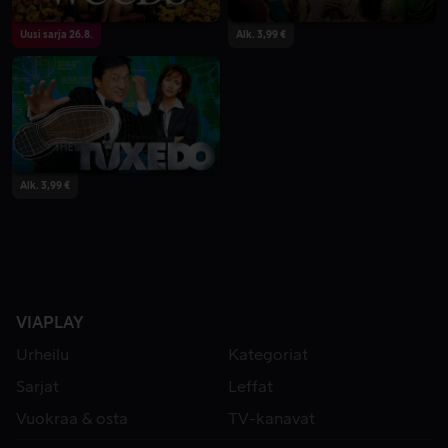
Uusi sarja 26.8.
Alk. 3,99 €
Alk. 3,99 €
VIAPLAY
Urheilu
Kategoriat
Sarjat
Leffat
Vuokraa & osta
TV-kanavat