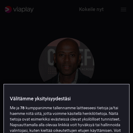
Kokeile nyt
Välitämme yksityisyydestäsi
Romany Malco
Me ja
78
kumppanimme tallennamme laitteeseesi tietoja ja/tai
haemme niitä siitä, jotta voimme käsitellä henkilötietoja. Näitä
tietoja ovat esimerkiksi evästeissä olevat yksilölliset tunnisteet.
Näyttelijä
Vieras
Napsauttamalla alla olevaa linkkiä voit hyväksyä tai hallinnoida
valintojasi, kuten kieltää oikeutettujen etujen käyttämisen. Voit