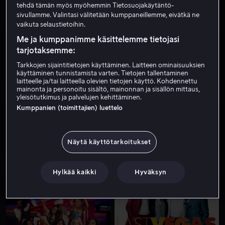
tehdä tämän myös myöhemmin Tietosuojakäytäntö-
sivullamme. Valintasi välitetään kumppaneillemme, eivätkä ne
vaikuta selaustietoihin.
Me ja kumppanimme käsittelemme tietojasi
tarjotaksemme:
Tarkkojen sijaintitietojen käyttäminen. Laitteen ominaisuuksien
käyttäminen tunnistamista varten. Tietojen tallentaminen
laitteelle ja/tai laitteella olevien tietojen käyttö. Kohdennettu
Alk. 3,99 €
Vuokraa 3,99 €
mainonta ja personoitu sisältö, mainonnan ja sisällön mittaus,
yleisötutkimus ja palvelujen kehittäminen.
Kumppanien (toimittajien) luettelo
Näytä käyttötarkoitukset
Alk. 3,99 €
Vuokraa 3,99 €
Hylkää kaikki
Hyväksyn