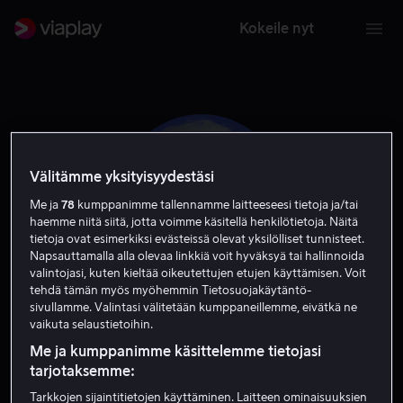
Kokeile nyt
Välitämme yksityisyydestäsi
Me ja
78
kumppanimme tallennamme laitteeseesi tietoja ja/tai
haemme niitä siitä, jotta voimme käsitellä henkilötietoja. Näitä
tietoja ovat esimerkiksi evästeissä olevat yksilölliset tunnisteet.
Napsauttamalla alla olevaa linkkiä voit hyväksyä tai hallinnoida
valintojasi, kuten kieltää oikeutettujen etujen käyttämisen. Voit
tehdä tämän myös myöhemmin Tietosuojakäytäntö-
sivullamme. Valintasi välitetään kumppaneillemme, eivätkä ne
Robyn Nevin
vaikuta selaustietoihin.
Me ja kumppanimme käsittelemme tietojasi
Näyttelijä
tarjotaksemme:
Tarkkojen sijaintitietojen käyttäminen. Laitteen ominaisuuksien