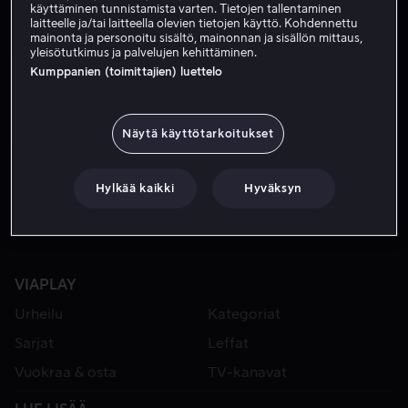
käyttäminen tunnistamista varten. Tietojen tallentaminen
laitteelle ja/tai laitteella olevien tietojen käyttö. Kohdennettu
mainonta ja personoitu sisältö, mainonnan ja sisällön mittaus,
yleisötutkimus ja palvelujen kehittäminen.
Kumppanien (toimittajien) luettelo
Näytä käyttötarkoitukset
Alk. 4,99 €
Hylkää kaikki
Hyväksyn
VIAPLAY
Urheilu
Kategoriat
Sarjat
Leffat
Vuokraa & osta
TV-kanavat