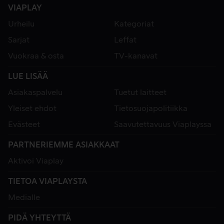
VIAPLAY
Urheilu
Kategoriat
Sarjat
Leffat
Vuokraa & osta
TV-kanavat
LUE LISÄÄ
Asiakaspalvelu
Tuetut laitteet
Yleiset ehdot
Tietosuojapolitiikka
Evästeet
Saavutettavuus Viaplayssa
PARTNERIEMME ASIAKKAAT
Aktivoi Viaplay
TIETOA VIAPLAYSTA
Medialle
PIDÄ YHTEYTTÄ