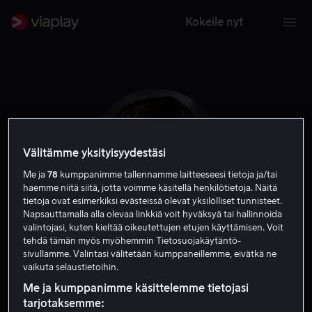
Kokeile nyt
Välitämme yksityisyydestäsi
Me ja
78
kumppanimme tallennamme laitteeseesi tietoja ja/tai
haemme niitä siitä, jotta voimme käsitellä henkilötietoja. Näitä
tietoja ovat esimerkiksi evästeissä olevat yksilölliset tunnisteet.
Napsauttamalla alla olevaa linkkiä voit hyväksyä tai hallinnoida
valintojasi, kuten kieltää oikeutettujen etujen käyttämisen. Voit
tehdä tämän myös myöhemmin Tietosuojakäytäntö-
Robert Capron
sivullamme. Valintasi välitetään kumppaneillemme, eivätkä ne
vaikuta selaustietoihin.
Ääni
Näyttelijä
Me ja kumppanimme käsittelemme tietojasi
tarjotaksemme: