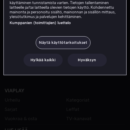
käyttäminen tunnistamista varten. Tietojen tallentaminen
laitteelle ja/tai laitteella olevien tietojen käyttö. Kohdennettu
mainonta ja personoitu sisältö, mainonnan ja sisällön mittaus,
yleisötutkimus ja palvelujen kehittäminen.
Kumppanien (toimittajien) luettelo
Näytä käyttötarkoitukset
Alk. 3,99 €
Hylkää kaikki
Hyväksyn
VIAPLAY
Urheilu
Kategoriat
Sarjat
Leffat
Vuokraa & osta
TV-kanavat