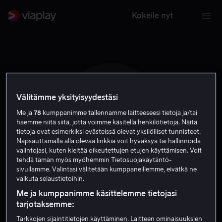
Kokeile nyt
Välitämme yksityisyydestäsi
R K
Me ja
78
kumppanimme tallennamme laitteeseesi tietoja ja/tai
haemme niitä siitä, jotta voimme käsitellä henkilötietoja. Näitä
tietoja ovat esimerkiksi evästeissä olevat yksilölliset tunnisteet.
Napsauttamalla alla olevaa linkkiä voit hyväksyä tai hallinnoida
valintojasi, kuten kieltää oikeutettujen etujen käyttämisen. Voit
tehdä tämän myös myöhemmin Tietosuojakäytäntö-
sivullamme. Valintasi välitetään kumppaneillemme, eivätkä ne
Rita Karin
vaikuta selaustietoihin.
Me ja kumppanimme käsittelemme tietojasi
Näyttelijä
tarjotaksemme:
Tarkkojen sijaintitietojen käyttäminen. Laitteen ominaisuuksien