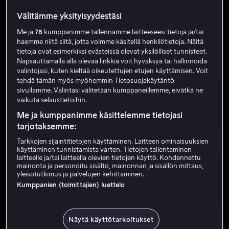
Richard Gere on yhdysvaltalainen näyttelijä, joka syntyi 1
Richard Gere on yhdysvaltalainen näyttelijä, joka syntyi
Välitämme yksityisyydestäsi
1940-luvulla ja sai läpimurtonsa elokuvilla American
Gigolo ja An Officer and a Gentleman. Hänestä tuli
Me ja
78
kumppanimme tallennamme laitteeseesi tietoja ja/tai
suuri nimi romanttisissa draamoissa ja trillereissä
haemme niitä siitä, jotta voimme käsitellä henkilötietoja. Näitä
tietoja ovat esimerkiksi evästeissä olevat yksilölliset tunnisteet.
elokuvilla Pretty Woman, Primal Fear, Runaway Bride ja
Napsauttamalla alla olevaa linkkiä voit hyväksyä tai hallinnoida
Chicago. Gere voitti Golden Globen Chicagosta ja on
valintojasi, kuten kieltää oikeutettujen etujen käyttämisen. Voit
näytellyt myös elokuvissa Shall We Dance?, The Hoax ja
tehdä tämän myös myöhemmin Tietosuojakäytäntö-
sivullamme. Valintasi välitetään kumppaneillemme, eivätkä ne
Arbitrage. Myöhemmät roolit Norman ja Maybe I Do
vaikuta selaustietoihin.
näyttävät pitkän uran, jossa yhdistyvät karisma ja
Me ja kumppanimme käsittelemme tietojasi
draamallinen paino. Alta löydät Richard Geren
tarjotaksemme:
elokuvat ja sarjat.
Vain meillä
Alk. 3,99 €
Tarkkojen sijaintitietojen käyttäminen. Laitteen ominaisuuksien
käyttäminen tunnistamista varten. Tietojen tallentaminen
laitteelle ja/tai laitteella olevien tietojen käyttö. Kohdennettu
mainonta ja personoitu sisältö, mainonnan ja sisällön mittaus,
yleisötutkimus ja palvelujen kehittäminen.
Kumppanien (toimittajien) luettelo
Alk. 3,99 €
Näytä käyttötarkoitukset