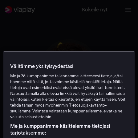
Kokeile nyt
Välitämme yksityisyydestäsi
Me ja
78
kumppanimme tallennamme laitteeseesi tietoja ja/tai
haemme niitä siitä, jotta voimme käsitellä henkilötietoja. Näitä
tietoja ovat esimerkiksi evästeissä olevat yksilölliset tunnisteet.
Napsauttamalla alla olevaa linkkiä voit hyväksyä tai hallinnoida
valintojasi, kuten kieltää oikeutettujen etujen käyttämisen. Voit
tehdä tämän myös myöhemmin Tietosuojakäytäntö-
Rhyon Nicole Brown
sivullamme. Valintasi välitetään kumppaneillemme, eivätkä ne
vaikuta selaustietoihin.
Näyttelijä
Vieras
Me ja kumppanimme käsittelemme tietojasi
tarjotaksemme: