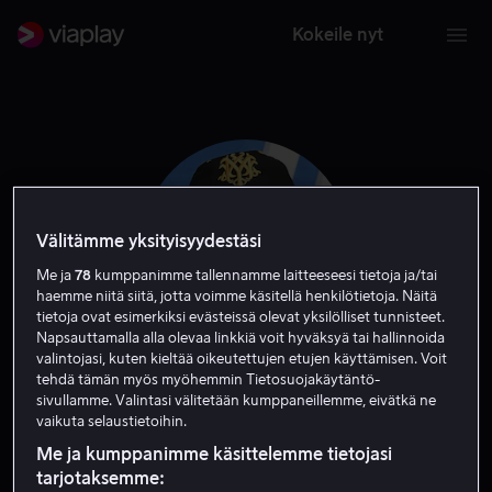
Kokeile nyt
Välitämme yksityisyydestäsi
Me ja
78
kumppanimme tallennamme laitteeseesi tietoja ja/tai
haemme niitä siitä, jotta voimme käsitellä henkilötietoja. Näitä
tietoja ovat esimerkiksi evästeissä olevat yksilölliset tunnisteet.
Napsauttamalla alla olevaa linkkiä voit hyväksyä tai hallinnoida
valintojasi, kuten kieltää oikeutettujen etujen käyttämisen. Voit
tehdä tämän myös myöhemmin Tietosuojakäytäntö-
Reginald VelJohnson
sivullamme. Valintasi välitetään kumppaneillemme, eivätkä ne
vaikuta selaustietoihin.
Näyttelijä
Vieras
Me ja kumppanimme käsittelemme tietojasi
tarjotaksemme: