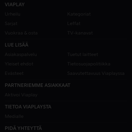
VIAPLAY
Urheilu
Kategoriat
Sarjat
Leffat
Vuokraa & osta
TV-kanavat
LUE LISÄÄ
Asiakaspalvelu
Tuetut laitteet
Yleiset ehdot
Tietosuojapolitiikka
Evästeet
Saavutettavuus Viaplayssa
PARTNERIEMME ASIAKKAAT
Aktivoi Viaplay
TIETOA VIAPLAYSTA
Medialle
PIDÄ YHTEYTTÄ