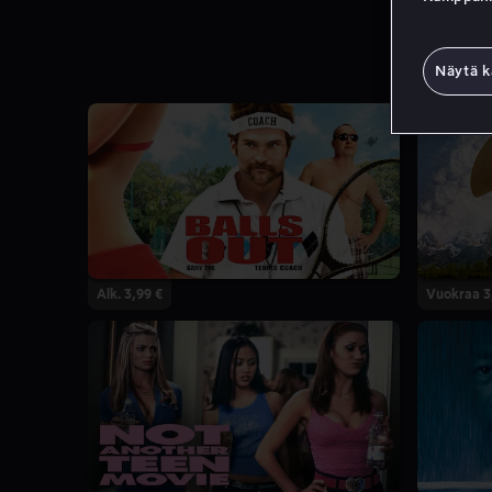
Näytä k
Alk. 3,99 €
Vuokraa 3