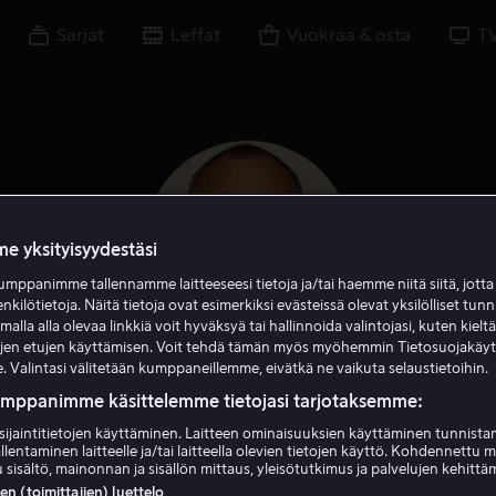
Sarjat
Leffat
Vuokraa & osta
T
e yksityisyydestäsi
mppanimme tallennamme laitteeseesi tietoja ja/tai haemme niitä siitä, jott
enkilötietoja. Näitä tietoja ovat esimerkiksi evästeissä olevat yksilölliset tunn
lla alla olevaa linkkiä voit hyväksyä tai hallinnoida valintojasi, kuten kielt
ujen etujen käyttämisen. Voit tehdä tämän myös myöhemmin Tietosuojakäy
. Valintasi välitetään kumppaneillemme, eivätkä ne vaikuta selaustietoihin.
Randy Quaid
umppanimme käsittelemme tietojasi tarjotaksemme:
sijaintitietojen käyttäminen. Laitteen ominaisuuksien käyttäminen tunnistam
llentaminen laitteelle ja/tai laitteella olevien tietojen käyttö. Kohdennettu 
Näyttelijä
Ääni
 sisältö, mainonnan ja sisällön mittaus, yleisötutkimus ja palvelujen kehittä
 (toimittajien) luettelo