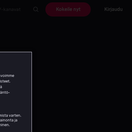
V-kanavat
Kokeile nyt
Kirjaudu
a voimme
isteet.
ää
täntö-
ista varten.
mainonta ja
minen.