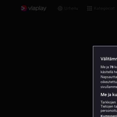
Urheilu
Kategoriat
Välitämm
Me ja
78
ku
käsitellä h
Napsauttama
oikeutett
sivullamme
Me ja k
Tarkkojen 
Tietojen ta
personoitu
Kumppanien