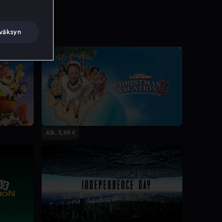
väksyn
Alk. 3,99 €