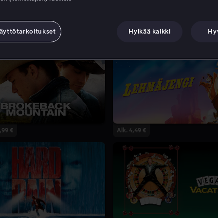
äyttötarkoitukset
Hylkää kaikki
Hy
,99 €
Alk. 4,49 €