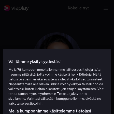
Kokeile nyt
Välitämme yksityisyydestäsi
Me ja
78
kumppanimme tallennamme laitteeseesi tietoja ja/tai
haemme niitä siitä, jotta voimme käsitellä henkilötietoja. Näitä
tietoja ovat esimerkiksi evästeissä olevat yksilölliset tunnisteet.
Napsauttamalla alla olevaa linkkiä voit hyväksyä tai hallinnoida
valintojasi, kuten kieltää oikeutettujen etujen käyttämisen. Voit
Rachel Zegler
tehdä tämän myös myöhemmin Tietosuojakäytäntö-
sivullamme. Valintasi välitetään kumppaneillemme, eivätkä ne
vaikuta selaustietoihin.
Näyttelijä
Me ja kumppanimme käsittelemme tietojasi