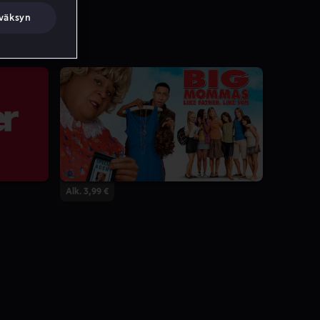
väksyn
Alk. 3,99 €