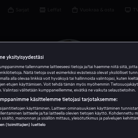
Sarjat
Leffat
Vuokraa & osta
T
e yksityisyydestäsi
mppanimme tallennamme laitteeseesi tietoja ja/tai haemme niitä siitä, jott
enkilötietoja. Näitä tietoja ovat esimerkiksi evästeissä olevat yksilölliset tunn
lla alla olevaa linkkiä voit hyväksyä tai hallinnoida valintojasi, kuten kielt
ujen etujen käyttämisen. Voit tehdä tämän myös myöhemmin Tietosuojakäy
. Valintasi välitetään kumppaneillemme, eivätkä ne vaikuta selaustietoihin.
umppanimme käsittelemme tietojasi tarjotaksemme:
sijaintitietojen käyttäminen. Laitteen ominaisuuksien käyttäminen tunnistam
Portia Doubleday
llentaminen laitteelle ja/tai laitteella olevien tietojen käyttö. Kohdennettu 
 sisältö, mainonnan ja sisällön mittaus, yleisötutkimus ja palvelujen kehittä
 (toimittajien) luettelo
Näyttelijä