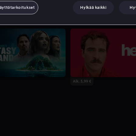
äyttötarkoitukset
Hylkää kaikki
Hy
Alk. 3,99 €