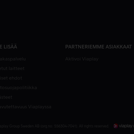
E LISÄÄ
PARTNERIEMME ASIAKKAAT
iakaspalvelu
Aktivoi Viaplay
tut laitteet
iset ehdot
tosuojapolitiikka
ästeet
avutettavuus Viaplayssa
aplay Group Sweden AB (org.no: 556304-7041). All rights reserved.