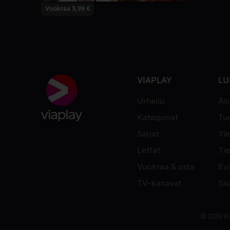
Vuokraa 3,99 €
VIAPLAY
LU
Urheilu
As
Kategoriat
Tue
Sarjat
Yle
Leffat
Tie
Vuokraa & osta
Ev
TV-kanavat
Sa
© 2026 Vi