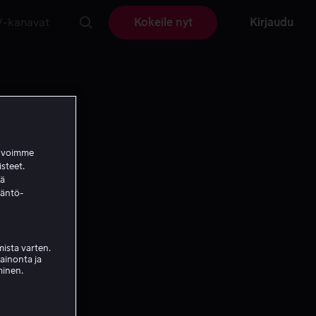
V-kanavat
Kokeile nyt
Kirjaudu
a voimme
isteet.
ää
täntö-
ista varten.
mainonta ja
minen.