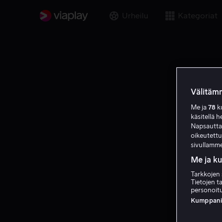
Urheilu
Kategoriat
Välitämm
Me ja
78
ku
käsitellä h
Napsauttama
oikeutett
sivullamme
Me ja k
Tarkkojen 
Tietojen ta
personoitu
Kumppanien