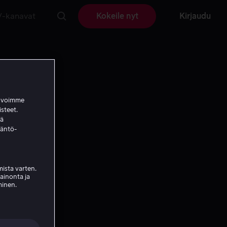
V-kanavat
Kokeile nyt
Kirjaudu
a voimme
isteet.
ää
täntö-
ista varten.
mainonta ja
minen.