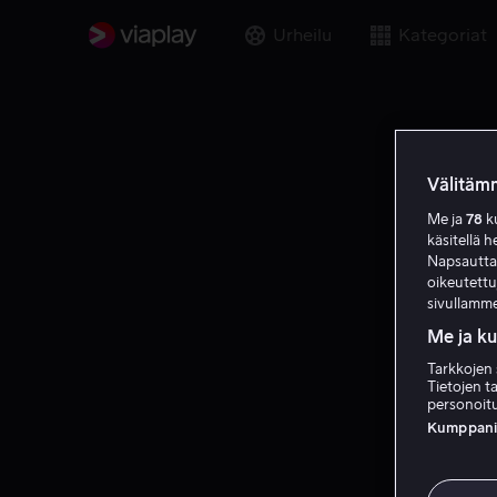
Urheilu
Kategoriat
Välitämm
Me ja
78
ku
käsitellä h
Napsauttama
oikeutett
sivullamme
Me ja k
Tarkkojen 
Tietojen ta
personoitu
Kumppanien