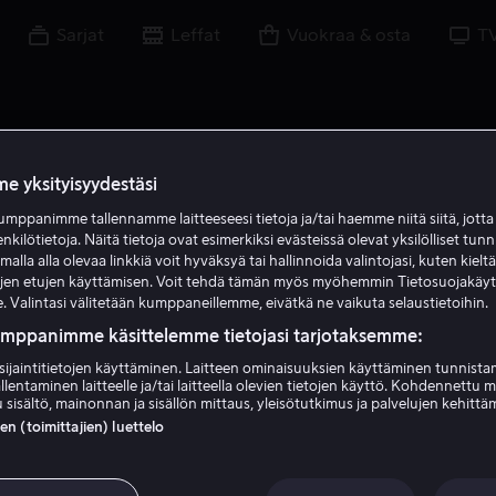
Sarjat
Leffat
Vuokraa & osta
T
e yksityisyydestäsi
mppanimme tallennamme laitteeseesi tietoja ja/tai haemme niitä siitä, jott
enkilötietoja. Näitä tietoja ovat esimerkiksi evästeissä olevat yksilölliset tunn
lla alla olevaa linkkiä voit hyväksyä tai hallinnoida valintojasi, kuten kielt
ujen etujen käyttämisen. Voit tehdä tämän myös myöhemmin Tietosuojakäy
. Valintasi välitetään kumppaneillemme, eivätkä ne vaikuta selaustietoihin.
umppanimme käsittelemme tietojasi tarjotaksemme:
sijaintitietojen käyttäminen. Laitteen ominaisuuksien käyttäminen tunnistam
llentaminen laitteelle ja/tai laitteella olevien tietojen käyttö. Kohdennettu 
Pitobash
 sisältö, mainonnan ja sisällön mittaus, yleisötutkimus ja palvelujen kehittä
 (toimittajien) luettelo
Näyttelijä