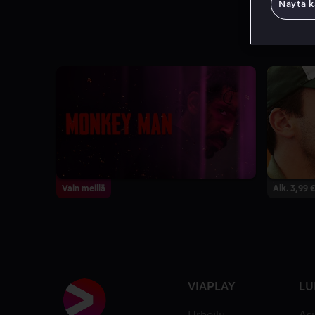
Näytä k
Vain meillä
Alk. 3,99 €
VIAPLAY
LU