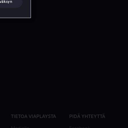
väksyn
TIETOA VIAPLAYSTA
PIDÄ YHTEYTTÄ