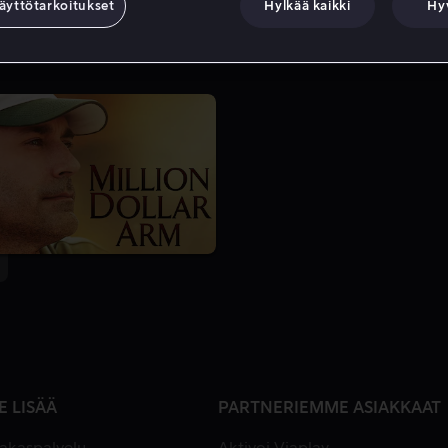
äyttötarkoitukset
Hylkää kaikki
Hy
E LISÄÄ
PARTNERIEMME ASIAKKAAT