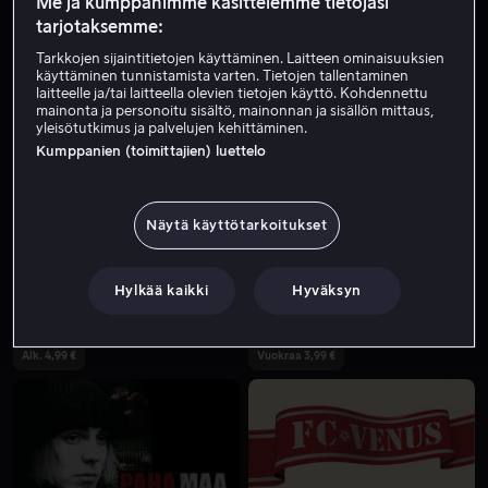
Me ja kumppanimme käsittelemme tietojasi
tarjotaksemme:
Tarkkojen sijaintitietojen käyttäminen. Laitteen ominaisuuksien
käyttäminen tunnistamista varten. Tietojen tallentaminen
laitteelle ja/tai laitteella olevien tietojen käyttö. Kohdennettu
mainonta ja personoitu sisältö, mainonnan ja sisällön mittaus,
yleisötutkimus ja palvelujen kehittäminen.
Kumppanien (toimittajien) luettelo
Alk. 4,99 €
Alk. 4,99 €
Näytä käyttötarkoitukset
Hylkää kaikki
Hyväksyn
Alk. 4,99 €
Vuokraa 3,99 €