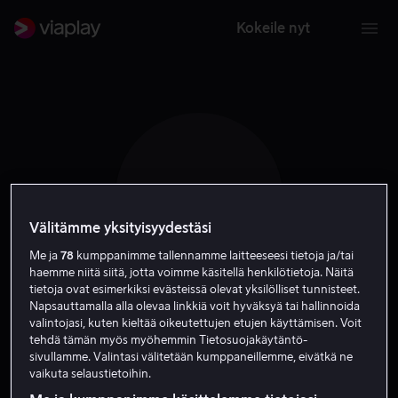
Kokeile nyt
P S
Välitämme yksityisyydestäsi
Me ja
78
kumppanimme tallennamme laitteeseesi tietoja ja/tai
haemme niitä siitä, jotta voimme käsitellä henkilötietoja. Näitä
tietoja ovat esimerkiksi evästeissä olevat yksilölliset tunnisteet.
Napsauttamalla alla olevaa linkkiä voit hyväksyä tai hallinnoida
Petteri Summanen
valintojasi, kuten kieltää oikeutettujen etujen käyttämisen. Voit
tehdä tämän myös myöhemmin Tietosuojakäytäntö-
sivullamme. Valintasi välitetään kumppaneillemme, eivätkä ne
Näyttelijä
vaikuta selaustietoihin.