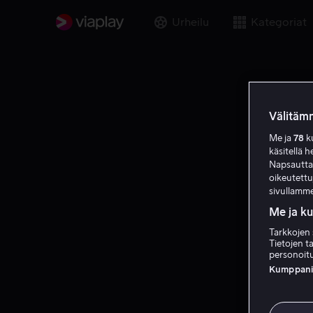
Urheilu
Kategoriat
Välitämm
Me ja
78
ku
käsitellä h
Napsauttama
oikeutett
sivullamme
Me ja k
Tarkkojen 
Tietojen ta
personoitu
Kumppanien