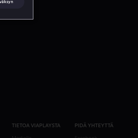
väksyn
TIETOA VIAPLAYSTA
PIDÄ YHTEYTTÄ