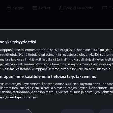
Sarjat
Leffat
Vuokraa & osta
T
e yksityisyydestäsi
mppanimme tallennamme laitteeseesi tietoja ja/tai haemme niitä siitä, jott
P I
enkilötietoja. Näitä tietoja ovat esimerkiksi evästeissä olevat yksilölliset tunn
lla alla olevaa linkkiä voit hyväksyä tai hallinnoida valintojasi, kuten kielt
ujen etujen käyttämisen. Voit tehdä tämän myös myöhemmin Tietosuojakäy
. Valintasi välitetään kumppaneillemme, eivätkä ne vaikuta selaustietoihin.
umppanimme käsittelemme tietojasi tarjotaksemme:
sijaintitietojen käyttäminen. Laitteen ominaisuuksien käyttäminen tunnistam
llentaminen laitteelle ja/tai laitteella olevien tietojen käyttö. Kohdennettu 
Petr Ivashchenko
 sisältö, mainonnan ja sisällön mittaus, yleisötutkimus ja palvelujen kehittä
 (toimittajien) luettelo
Ääni