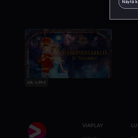
Näytä k
Alk. 4,99 €
VIAPLAY
LU