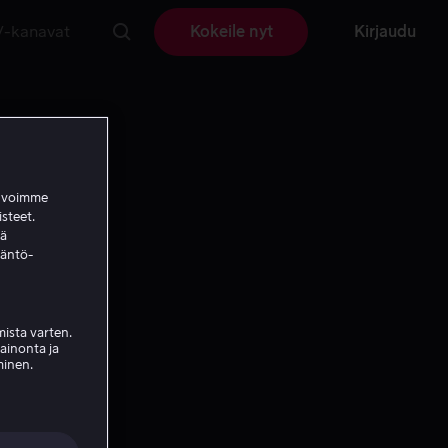
V-kanavat
Kokeile nyt
Kirjaudu
a voimme
isteet.
ää
täntö-
ista varten.
mainonta ja
minen.