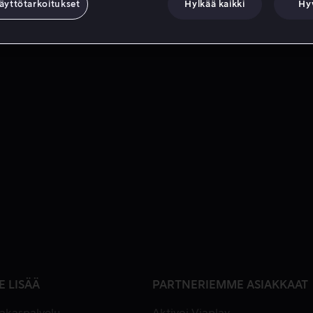
äyttötarkoitukset
Hylkää kaikki
Hy
E LISÄÄ
PARTNERIEMME ASIAKKAAT