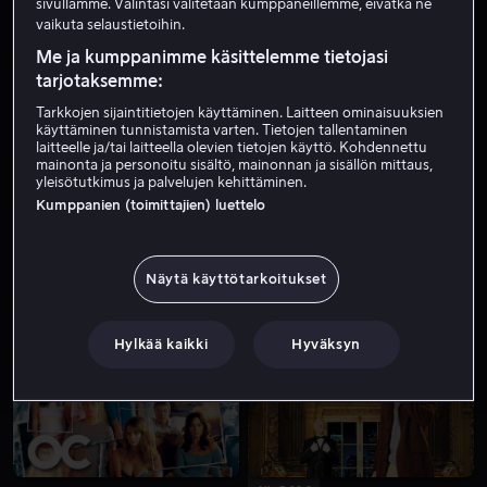
sivullamme. Valintasi välitetään kumppaneillemme, eivätkä ne
vaikuta selaustietoihin.
Me ja kumppanimme käsittelemme tietojasi
tarjotaksemme:
Tarkkojen sijaintitietojen käyttäminen. Laitteen ominaisuuksien
käyttäminen tunnistamista varten. Tietojen tallentaminen
laitteelle ja/tai laitteella olevien tietojen käyttö. Kohdennettu
mainonta ja personoitu sisältö, mainonnan ja sisällön mittaus,
yleisötutkimus ja palvelujen kehittäminen.
Kumppanien (toimittajien) luettelo
Näytä käyttötarkoitukset
Vuokraa 3,99 €
Alk. 3,99 €
Hylkää kaikki
Hyväksyn