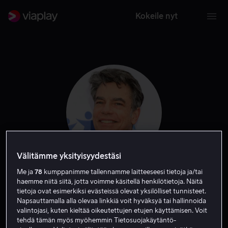
Kokeile nyt
Välitämme yksityisyydestäsi
Me ja
78
kumppanimme tallennamme laitteeseesi tietoja ja/tai
Peter Gallagher
haemme niitä siitä, jotta voimme käsitellä henkilötietoja. Näitä
tietoja ovat esimerkiksi evästeissä olevat yksilölliset tunnisteet.
Napsauttamalla alla olevaa linkkiä voit hyväksyä tai hallinnoida
Näyttelijä
Vieras
valintojasi, kuten kieltää oikeutettujen etujen käyttämisen. Voit
tehdä tämän myös myöhemmin Tietosuojakäytäntö-