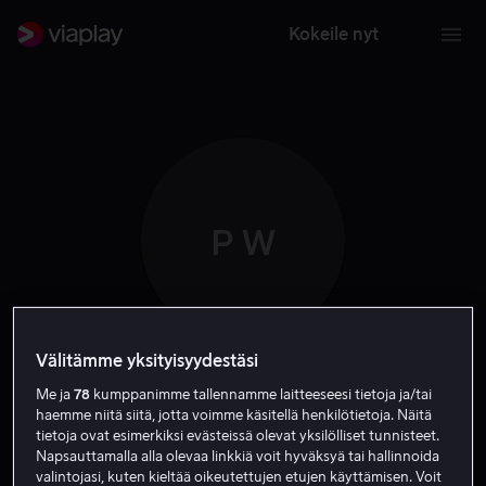
Kokeile nyt
P W
Välitämme yksityisyydestäsi
Paul Walker
Me ja
78
kumppanimme tallennamme laitteeseesi tietoja ja/tai
haemme niitä siitä, jotta voimme käsitellä henkilötietoja. Näitä
tietoja ovat esimerkiksi evästeissä olevat yksilölliset tunnisteet.
Ohjaaja
Näyttelijä
Napsauttamalla alla olevaa linkkiä voit hyväksyä tai hallinnoida
valintojasi, kuten kieltää oikeutettujen etujen käyttämisen. Voit