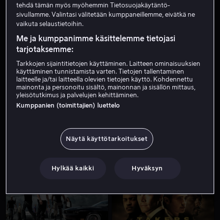
tehdä tämän myös myöhemmin Tietosuojakäytäntö-
sivullamme. Valintasi välitetään kumppaneillemme, eivätkä ne
vaikuta selaustietoihin.
Me ja kumppanimme käsittelemme tietojasi
tarjotaksemme:
Tarkkojen sijaintitietojen käyttäminen. Laitteen ominaisuuksien
käyttäminen tunnistamista varten. Tietojen tallentaminen
laitteelle ja/tai laitteella olevien tietojen käyttö. Kohdennettu
Alk. 3,99 €
mainonta ja personoitu sisältö, mainonnan ja sisällön mittaus,
yleisötutkimus ja palvelujen kehittäminen.
Kumppanien (toimittajien) luettelo
Näytä käyttötarkoitukset
Alk. 3,99 €
Vuokraa 3,99 €
Hylkää kaikki
Hyväksyn