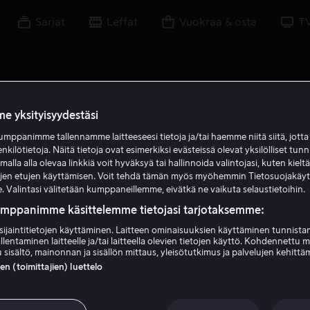
Sarjat
Leffat
Vuokraa & osta
T
e yksityisyydestäsi
mppanimme tallennamme laitteeseesi tietoja ja/tai haemme niitä siitä, jott
enkilötietoja. Näitä tietoja ovat esimerkiksi evästeissä olevat yksilölliset tunn
lla alla olevaa linkkiä voit hyväksyä tai hallinnoida valintojasi, kuten kielt
ujen etujen käyttämisen. Voit tehdä tämän myös myöhemmin Tietosuojakäy
. Valintasi välitetään kumppaneillemme, eivätkä ne vaikuta selaustietoihin.
umppanimme käsittelemme tietojasi tarjotaksemme:
sijaintitietojen käyttäminen. Laitteen ominaisuuksien käyttäminen tunnistam
llentaminen laitteelle ja/tai laitteella olevien tietojen käyttö. Kohdennettu 
Ossie Davis
 sisältö, mainonnan ja sisällön mittaus, yleisötutkimus ja palvelujen kehittä
 (toimittajien) luettelo
Ääni
Näyttelijä