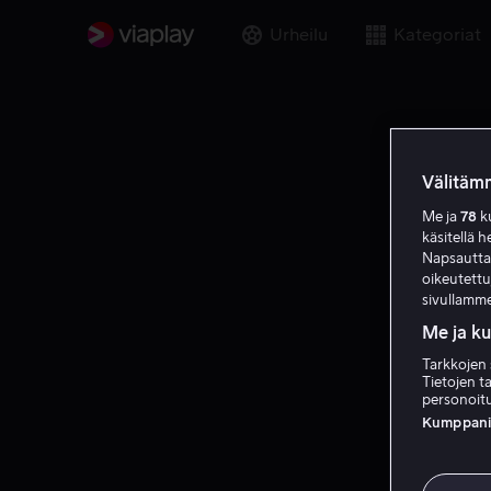
Urheilu
Kategoriat
Välitämm
Me ja
78
ku
käsitellä h
Napsauttama
oikeutett
sivullamme
Me ja k
Tarkkojen 
Tietojen ta
personoitu
Kumppanien