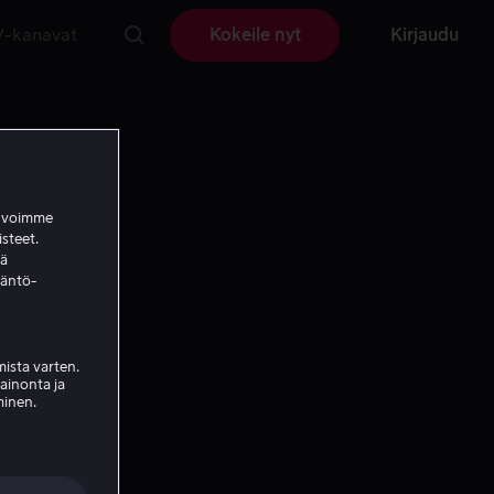
V-kanavat
Kokeile nyt
Kirjaudu
a voimme
isteet.
ää
täntö-
ista varten.
mainonta ja
minen.