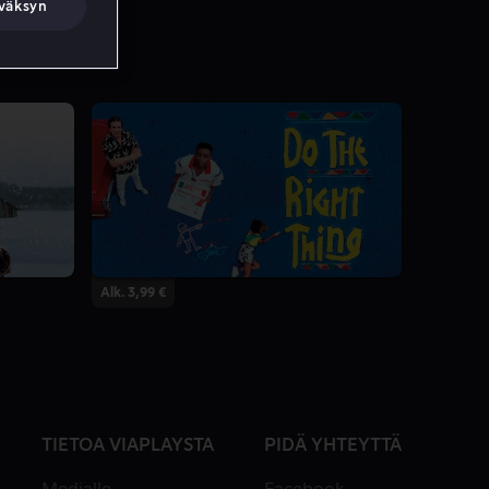
väksyn
Alk. 3,99 €
TIETOA VIAPLAYSTA
PIDÄ YHTEYTTÄ