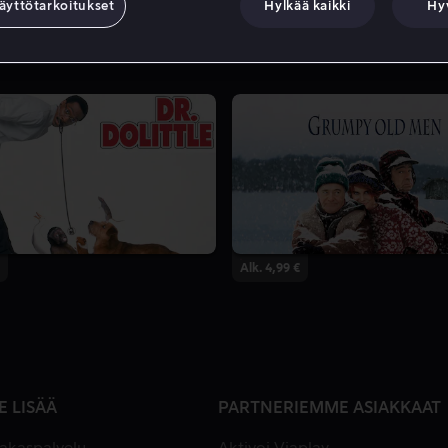
äyttötarkoitukset
Hylkää kaikki
Hy
Alk. 4,99 €
E LISÄÄ
PARTNERIEMME ASIAKKAAT