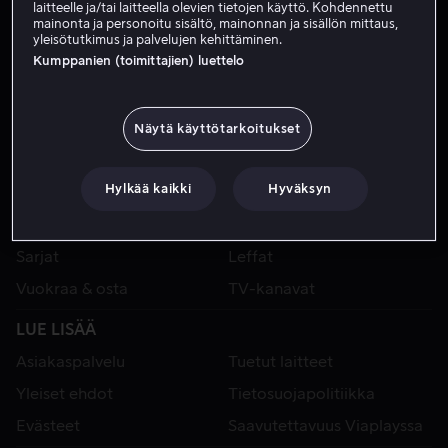
laitteelle ja/tai laitteella olevien tietojen käyttö. Kohdennettu
mainonta ja personoitu sisältö, mainonnan ja sisällön mittaus,
yleisötutkimus ja palvelujen kehittäminen.
Kumppanien (toimittajien) luettelo
Näytä käyttötarkoitukset
Hylkää kaikki
Hyväksyn
VIAPLAY
Urheilu
Kategoriat
Sarjat
Leffat
Vuokraa & osta
TV-kanavat
LUE LISÄÄ
Asiakaspalvelu
Tuetut laitteet
Yleiset ehdot
Tietosuojapolitiikka
Evästeet
Saavutettavuus Viaplayssa