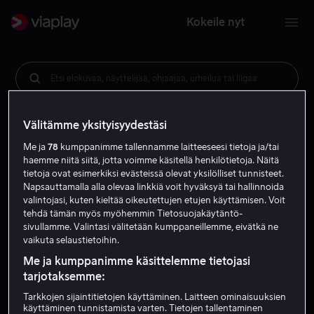
Kokeile nyt
Etsi elokuvaa, näyttelijää, ohjaajaa, urheilua tai liigaa
Välitämme yksityisyydestäsi
Me ja
78
kumppanimme tallennamme laitteeseesi tietoja ja/tai
haemme niitä siitä, jotta voimme käsitellä henkilötietoja. Näitä
tietoja ovat esimerkiksi evästeissä olevat yksilölliset tunnisteet.
Napsauttamalla alla olevaa linkkiä voit hyväksyä tai hallinnoida
valintojasi, kuten kieltää oikeutettujen etujen käyttämisen. Voit
tehdä tämän myös myöhemmin Tietosuojakäytäntö-
sivullamme. Valintasi välitetään kumppaneillemme, eivätkä ne
vaikuta selaustietoihin.
Me ja kumppanimme käsittelemme tietojasi
tarjotaksemme:
Tarkkojen sijaintitietojen käyttäminen. Laitteen ominaisuuksien
käyttäminen tunnistamista varten. Tietojen tallentaminen