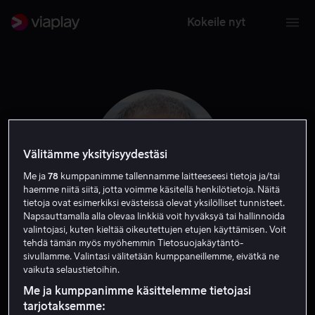
Kokeile nyt
Välitämme yksityisyydestäsi
Me ja
78
kumppanimme tallennamme laitteeseesi tietoja ja/tai
haemme niitä siitä, jotta voimme käsitellä henkilötietoja. Näitä
tietoja ovat esimerkiksi evästeissä olevat yksilölliset tunnisteet.
Napsauttamalla alla olevaa linkkiä voit hyväksyä tai hallinnoida
valintojasi, kuten kieltää oikeutettujen etujen käyttämisen. Voit
tehdä tämän myös myöhemmin Tietosuojakäytäntö-
Olivier Assayas
sivullamme. Valintasi välitetään kumppaneillemme, eivätkä ne
vaikuta selaustietoihin.
Ohjaaja
Näyttelijä
Kirjoittaja
Me ja kumppanimme käsittelemme tietojasi
tarjotaksemme: