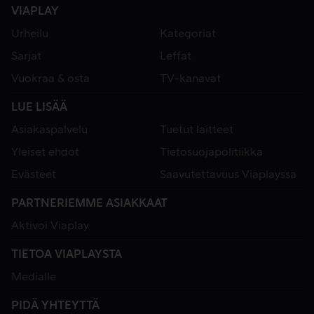
VIAPLAY
Urheilu
Kategoriat
Sarjat
Leffat
Vuokraa & osta
TV-kanavat
LUE LISÄÄ
Asiakaspalvelu
Tuetut laitteet
Yleiset ehdot
Tietosuojapolitiikka
Evästeet
Saavutettavuus Viaplayssa
PARTNERIEMME ASIAKKAAT
Aktivoi Viaplay
TIETOA VIAPLAYSTA
Medialle
PIDÄ YHTEYTTÄ