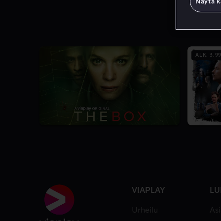
Näytä k
ALK. 3,99
3.9
1 Kausi
VIAPLAY
LU
Urheilu
As