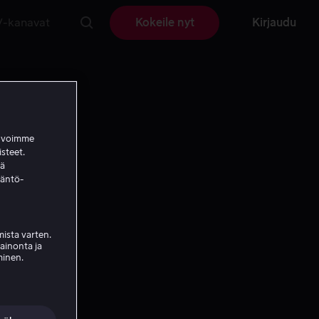
V-kanavat
Kokeile nyt
Kirjaudu
a voimme
isteet.
ää
täntö-
ista varten.
mainonta ja
minen.