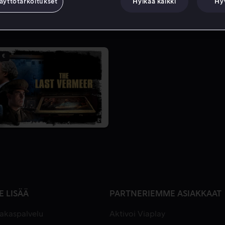
äyttötarkoitukset
Hylkää kaikki
Hy
 €
E LISÄÄ
PARTNERIEMME ASIAKKAAT
iakaspalvelu
Aktivoi Viaplay