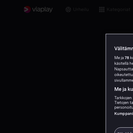
Urheilu
Kategoriat
Välitämm
Me ja
78
ku
käsitellä h
Napsauttama
oikeutett
sivullamme
Me ja k
Tarkkojen 
Tietojen ta
personoitu
Kumppanien