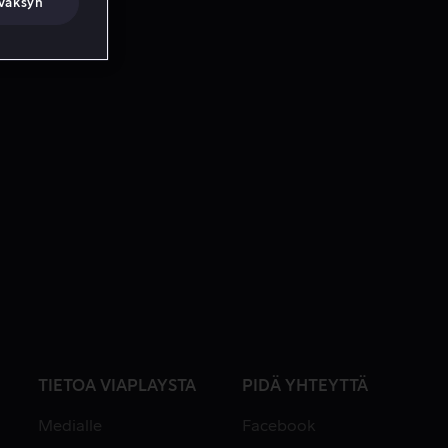
väksyn
TIETOA VIAPLAYSTA
PIDÄ YHTEYTTÄ
Medialle
Facebook