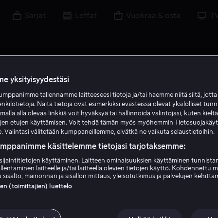
Sarjat
Leffat
Vuokraa & osta
T
e yksityisyydestäsi
mppanimme tallennamme laitteeseesi tietoja ja/tai haemme niitä siitä, jott
enkilötietoja. Näitä tietoja ovat esimerkiksi evästeissä olevat yksilölliset tunn
lla alla olevaa linkkiä voit hyväksyä tai hallinnoida valintojasi, kuten kielt
ujen etujen käyttämisen. Voit tehdä tämän myös myöhemmin Tietosuojakäy
. Valintasi välitetään kumppaneillemme, eivätkä ne vaikuta selaustietoihin.
umppanimme käsittelemme tietojasi tarjotaksemme:
sijaintitietojen käyttäminen. Laitteen ominaisuuksien käyttäminen tunnistam
llentaminen laitteelle ja/tai laitteella olevien tietojen käyttö. Kohdennettu 
Olivia Grant
 sisältö, mainonnan ja sisällön mittaus, yleisötutkimus ja palvelujen kehittä
 (toimittajien) luettelo
Näyttelijä