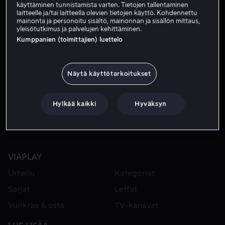
käyttäminen tunnistamista varten. Tietojen tallentaminen
laitteelle ja/tai laitteella olevien tietojen käyttö. Kohdennettu
mainonta ja personoitu sisältö, mainonnan ja sisällön mittaus,
yleisötutkimus ja palvelujen kehittäminen.
Kumppanien (toimittajien) luettelo
Näytä käyttötarkoitukset
Alk. 3,99 €
Hylkää kaikki
Hyväksyn
VIAPLAY
Urheilu
Kategoriat
Sarjat
Leffat
Vuokraa & osta
TV-kanavat