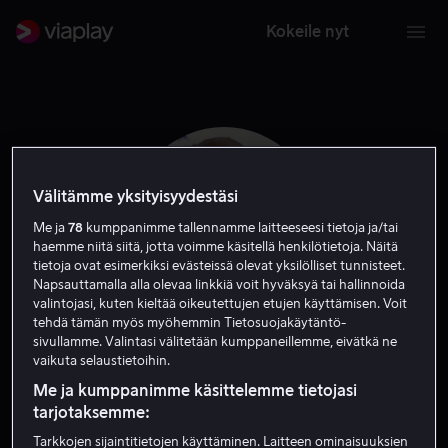
Kokeile nyt
Välitämme yksityisyydestäsi
Me ja
78
kumppanimme tallennamme laitteeseesi tietoja ja/tai
haemme niitä siitä, jotta voimme käsitellä henkilötietoja. Näitä
tietoja ovat esimerkiksi evästeissä olevat yksilölliset tunnisteet.
Napsauttamalla alla olevaa linkkiä voit hyväksyä tai hallinnoida
valintojasi, kuten kieltää oikeutettujen etujen käyttämisen. Voit
tehdä tämän myös myöhemmin Tietosuojakäytäntö-
sivullamme. Valintasi välitetään kumppaneillemme, eivätkä ne
Olatunde Osunsanmi
vaikuta selaustietoihin.
Me ja kumppanimme käsittelemme tietojasi
Tuotannonjohtaja
Ohjaaja
tarjotaksemme:
Tarkkojen sijaintitietojen käyttäminen. Laitteen ominaisuuksien