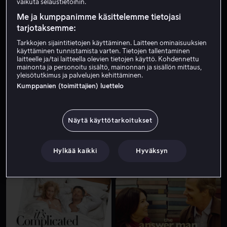
vaikuta selaustietoihin.
Me ja kumppanimme käsittelemme tietojasi
tarjotaksemme:
Tarkkojen sijaintitietojen käyttäminen. Laitteen ominaisuuksien
käyttäminen tunnistamista varten. Tietojen tallentaminen
laitteelle ja/tai laitteella olevien tietojen käyttö. Kohdennettu
mainonta ja personoitu sisältö, mainonnan ja sisällön mittaus,
yleisötutkimus ja palvelujen kehittäminen.
Kumppanien (toimittajien) luettelo
Alk. 2,99 €
Alk. 3,99 €
Näytä käyttötarkoitukset
Hylkää kaikki
Hyväksyn
Alk. 3,99 €
Alk. 3,99 €