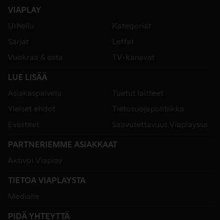
VIAPLAY
Urheilu
Kategoriat
Sarjat
Leffat
Vuokraa & osta
TV-kanavat
LUE LISÄÄ
Asiakaspalvelu
Tuetut laitteet
Yleiset ehdot
Tietosuojapolitiikka
Evästeet
Saavutettavuus Viaplayssa
PARTNERIEMME ASIAKKAAT
Aktivoi Viaplay
TIETOA VIAPLAYSTA
Medialle
PIDÄ YHTEYTTÄ