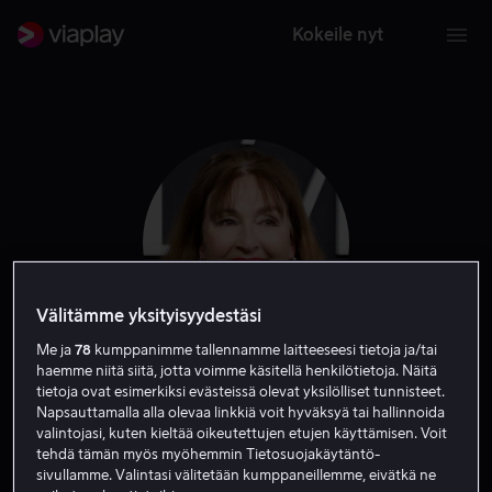
Kokeile nyt
Välitämme yksityisyydestäsi
Me ja
78
kumppanimme tallennamme laitteeseesi tietoja ja/tai
haemme niitä siitä, jotta voimme käsitellä henkilötietoja. Näitä
Nora Dunn
tietoja ovat esimerkiksi evästeissä olevat yksilölliset tunnisteet.
Napsauttamalla alla olevaa linkkiä voit hyväksyä tai hallinnoida
valintojasi, kuten kieltää oikeutettujen etujen käyttämisen. Voit
Näyttelijä
Vieras
tehdä tämän myös myöhemmin Tietosuojakäytäntö-
sivullamme. Valintasi välitetään kumppaneillemme, eivätkä ne