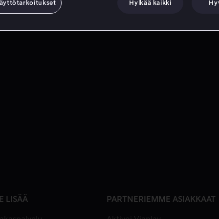
äyttötarkoitukset
Hylkää kaikki
Hy
E LISÄÄ
PARTNERIEMME ASIAKKAAT