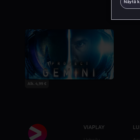
Näytä k
Alk. 4,99 €
VIAPLAY
LU