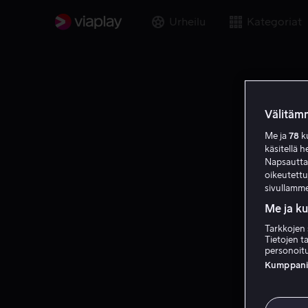
Urheilu
Kategoriat
Välitämm
Me ja
78
ku
käsitellä h
Napsauttama
oikeutett
sivullamme
Me ja k
Tarkkojen 
Tietojen ta
personoitu
Kumppanien