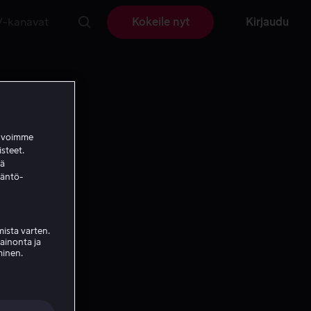
V-kanavat
Kokeile nyt
Kirjaudu
a voimme
isteet.
ää
täntö-
ista varten.
mainonta ja
minen.