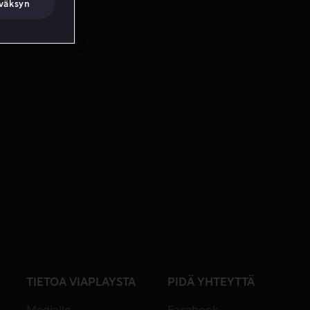
väksyn
TIETOA VIAPLAYSTA
PIDÄ YHTEYTTÄ