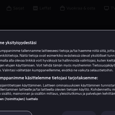
Sarjat
Leffat
Vuokraa & osta
T
e yksityisyydestäsi
mppanimme tallennamme laitteeseesi tietoja ja/tai haemme niitä siitä, jott
N D
enkilötietoja. Näitä tietoja ovat esimerkiksi evästeissä olevat yksilölliset tunn
lla alla olevaa linkkiä voit hyväksyä tai hallinnoida valintojasi, kuten kielt
ujen etujen käyttämisen. Voit tehdä tämän myös myöhemmin Tietosuojakäy
. Valintasi välitetään kumppaneillemme, eivätkä ne vaikuta selaustietoihin.
umppanimme käsittelemme tietojasi tarjotaksemme:
sijaintitietojen käyttäminen. Laitteen ominaisuuksien käyttäminen tunnistam
llentaminen laitteelle ja/tai laitteella olevien tietojen käyttö. Kohdennettu 
Nikita Dyuvbanov
 sisältö, mainonnan ja sisällön mittaus, yleisötutkimus ja palvelujen kehittä
 (toimittajien) luettelo
Näyttelijä