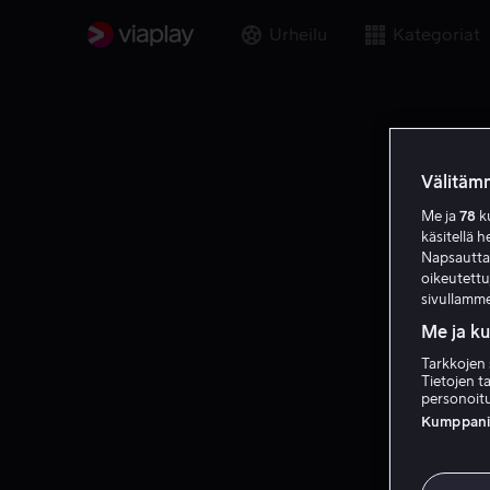
Urheilu
Kategoriat
Välitämm
Me ja
78
ku
käsitellä h
Napsauttama
oikeutett
sivullamme
Me ja k
Tarkkojen 
Tietojen ta
personoitu
Kumppanien