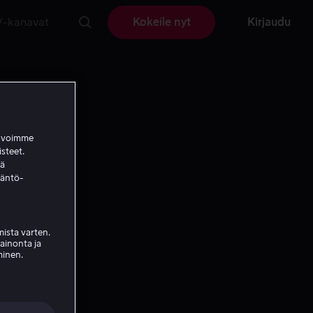
V-kanavat
Kokeile nyt
Kirjaudu
a voimme
isteet.
ää
täntö-
ista varten.
mainonta ja
minen.