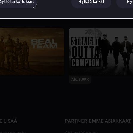
äyttötarkoitukset
Hylkää kaikki
Hy
7 Kautta
Alk. 3,99 €
E LISÄÄ
PARTNERIEMME ASIAKKAAT