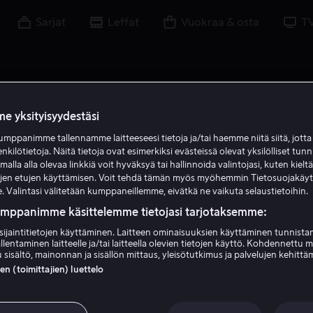
Sarjat
Leffat
Vuokraa & osta
T
e yksityisyydestäsi
mppanimme tallennamme laitteeseesi tietoja ja/tai haemme niitä siitä, jott
enkilötietoja. Näitä tietoja ovat esimerkiksi evästeissä olevat yksilölliset tunn
lla alla olevaa linkkiä voit hyväksyä tai hallinnoida valintojasi, kuten kielt
ujen etujen käyttämisen. Voit tehdä tämän myös myöhemmin Tietosuojakäy
. Valintasi välitetään kumppaneillemme, eivätkä ne vaikuta selaustietoihin.
umppanimme käsittelemme tietojasi tarjotaksemme:
sijaintitietojen käyttäminen. Laitteen ominaisuuksien käyttäminen tunnistam
llentaminen laitteelle ja/tai laitteella olevien tietojen käyttö. Kohdennettu 
Neil Brown Jr.
 sisältö, mainonnan ja sisällön mittaus, yleisötutkimus ja palvelujen kehittä
 (toimittajien) luettelo
Näyttelijä
Vieras